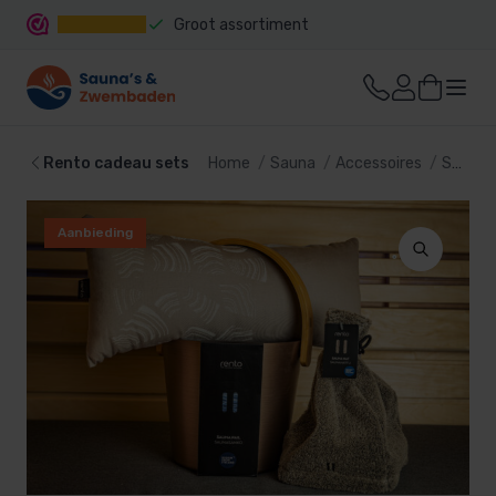
Groot assortiment
Snelle levering
Rento cadeau sets
Home
Sauna
Accessoires
Sauna set
Aanbieding