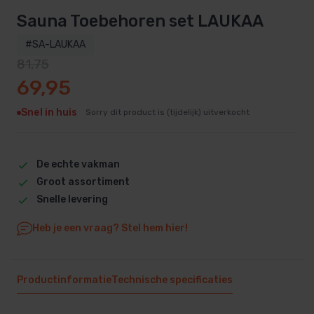
Sauna Toebehoren set LAUKAA
#SA-LAUKAA
81,75
Oorspronkelijke prijs was: 81,75.
Huidige prijs is: 69,95.
69,95
Snel in huis
Sorry dit product is (tijdelijk) uitverkocht
De echte vakman
Groot assortiment
Snelle levering
Heb je een vraag? Stel hem hier!
Productinformatie
Technische specificaties