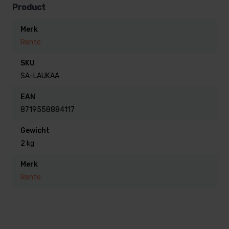
Product
Rento sauna emmer van aluminium, prachtig in
Merk
een champagne kleur geanodiseerd
Rento
Rento linnen Pino sauna kussen, kleur licht grijs
Rento saunamuts
SKU
SA-LAUKAA
EAN
8719558884117
Gewicht
2 kg
Merk
Rento