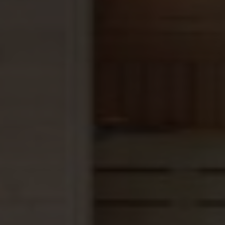
geleverd. Het huren van een geschikte kraan om het
bad in de tuin te plaatsen regel je zelf. Dit geeft je
de vrijheid om dit lokaal en voordelig te plannen op
het moment dat het jou uitkomt.
Transport:
In Nederland en België, brengen wij dit zwembad
gratis naar je toe.
Vakkundig vervoert door een gespecialiseerd
transportbedrijf.
Zij assisteren ook bij het lossen van het zwembad.
Vooraf maken we altijd een exacte planning van
levering, zodat je tijdig op de hoogte bent voor het
inzetten van een hijskraan of verrijker.