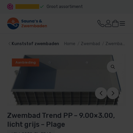
Groot assortiment
Snelle levering
Kunststof zwembaden
Home
Zwembad
Zwembaden
Aanbieding
Zwembad Trend PP – 9.00×3.00,
licht grijs – Plage