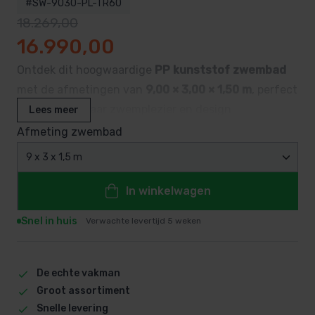
#SW-9030-PL-TR60
18.269,00
Oorspronkelijke prijs was: 18.269,00.
Huidige prijs is: 16.990,00.
16.990,00
Ontdek dit hoogwaardige
PP kunststof zwembad
met de afmetingen van
9,00 × 3,00 × 1,50 m
, perfect
voor tuinen waar zwemplezier en design
Lees meer
samenkomen. Het robuuste polypropyleen (PP) met
Afmeting zwembad
gladde, vrijwel naadloze wanden biedt
lange
9 x 3 x 1,5 m
levensduur, kleurvastheid en minimale
onderhoudsbehoefte
.
In winkelwagen
Snel in huis
Verwachte levertijd 5 weken
De echte vakman
Groot assortiment
Snelle levering