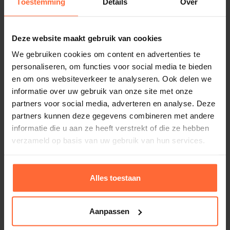
wat betekent dat de zon geen invloed heeft op
Toestemming
Details
Over
Inspuiters
de kleur. Je zwembad blijft er jarenlang als
2
nieuw uitzien.
Deze website maakt gebruik van cookies
Verlichting
We gebruiken cookies om content en advertenties te
2 led spots, warm wit
personaliseren, om functies voor social media te bieden
Plage en trap
Hoogte waterlijn
en om ons websiteverkeer te analyseren. Ook delen we
ca. 143 cm (met hoogwater skimmer)
informatie over uw gebruik van onze site met onze
Dit model is voorzien van een plage waarop heerlijk
partners voor social media, adverteren en analyse. Deze
kan worden gerelaxt, met een aangrenzende rechte
Afdekking
partners kunnen deze gegevens combineren met andere
Geen, wel optioneel leverbaar
inlooptrap van 60 cm breed
informatie die u aan ze heeft verstrekt of die ze hebben
Dit ziet er niet alleen zeer luxe en strak uit, maar
verzameld op basis van uw gebruik van hun services.
Garantie
biedt ook veel praktisch comfort.
7 jaar
Alles toestaan
SKU
Plunge pool Trend PP – 4.00×2.00, licht grijs –
Ruimte besparende trap:
Met 60cm breedte is
SW-9030-PL-TR60
rechte trap
deze trap ruimte besparend, maar toch
9.999,00
ca. 5 weken
Aanpassen
Gewicht
voldoende om het zwembad gemakkelijk in en
1 kg
uit te gaan.