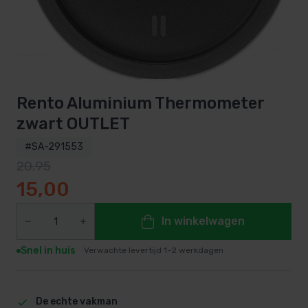
Rento Aluminium Thermometer
zwart OUTLET
#SA-291553
20,95
Oorspronkelijke prijs was: 20,95.
Huidige prijs is: 15,00.
15,00
In winkelwagen
Snel in huis
Verwachte levertijd 1–2 werkdagen
De echte vakman