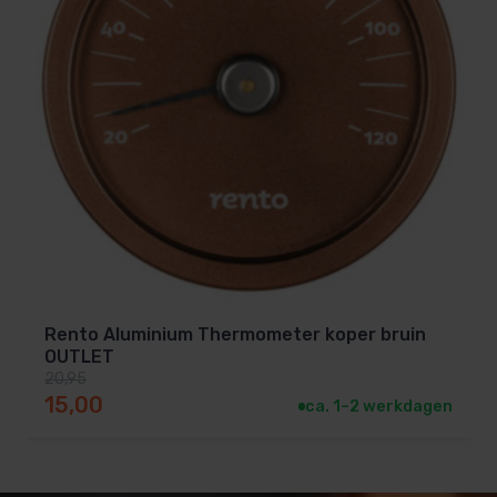
Rento Aluminium Thermometer koper bruin
OUTLET
20,95
Oorspronkelijke prijs was: 20,95.
Huidige prijs is: 15,00.
15,00
ca. 1–2 werkdagen