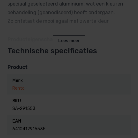
speciaal geselecteerd aluminium, wat een kleuren
behandeling (geanodiseerd) heeft ondergaan.
Zo ontstaat de mooi egaal mat zwarte kleur.
Producteigenschappen:
Lees meer
° materiaal: geanodiseerd aluminium
Technische specificaties
° Kleur: zwart
° Afmetingen: 15 x 2 cm
Product
Merk
Rento
SKU
SA-291553
EAN
6410412915535