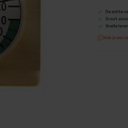
Dolphin M5 Bio onderdelen
De echte 
Dolphin M500 onderdelen
Groot asso
Dolphin M600 onderdelen
Snelle leve
Dolphin M700 onderdelen
Heb je een v
Dolphin Poolstyle E10 onderdel
Dolphin S100 onderdelen
Dolphin S200 onderdelen
Dolphin S300i Bio onderdelen
Dolphin S300i onderdelen
Zenit 10 onderdelen
Zenit 20 onderdelen
Zenit 30 Pro onderdelen
Zenit 60 onderdelen