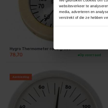
We gebruiken cookies om cont
websiteverkeer te analyseren
media, adverteren en analys
verstrekt of die ze hebben v
Hygro Thermometer rond groot
78,70
Op voorraad
Aanbieding