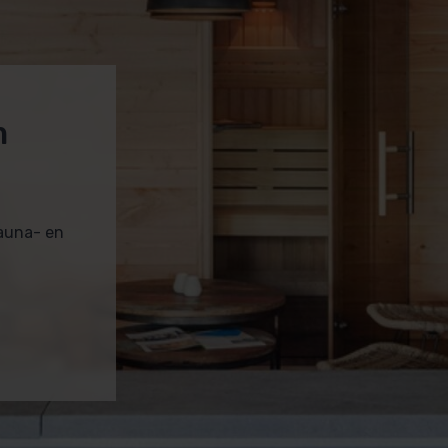
m
sauna- en