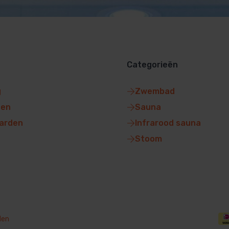
Categorieën
g
Zwembad
gen
Sauna
arden
Infrarood sauna
Stoom
den