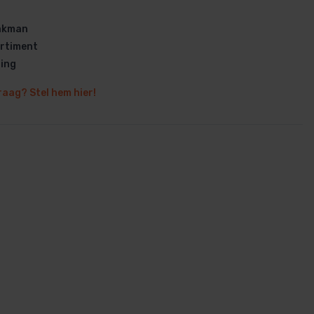
vakman
rtiment
ring
raag? Stel hem hier!
en