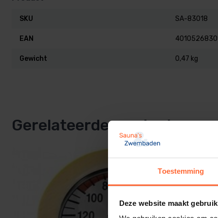
SKU
SA-83018
EAN
4010526830
Gewicht
0,47 kg
Gerelateerde producten
Toestemming
Deze website maakt gebruik