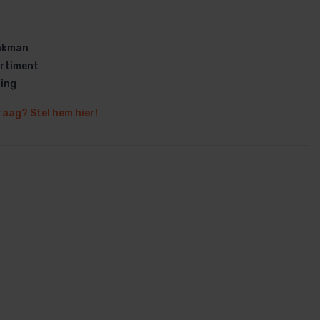
vakman
rtiment
ring
en
raag? Stel hem hier!