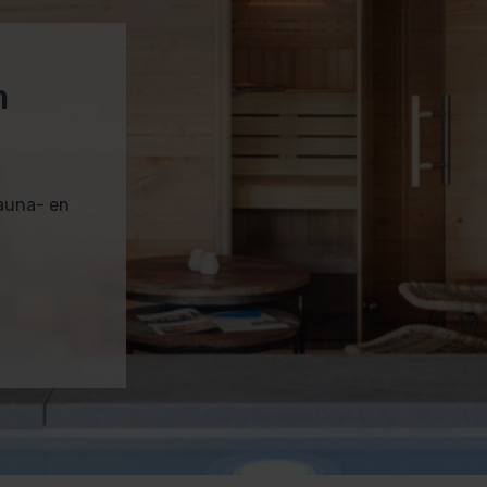
m
sauna- en