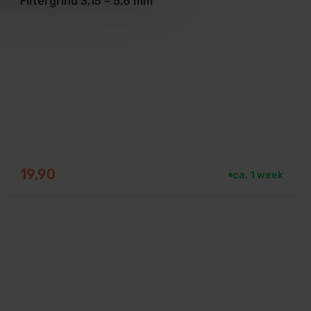
Filtergrind 3,15 – 5,6 mm
19,90
ca. 1 week