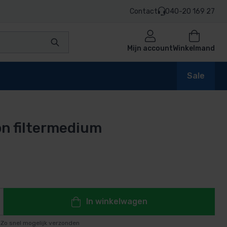
Contact
040-20 169 27
Mijn account
Winkelmand
Sale
n filtermedium
en
ijs is: 12,95.
n
In winkelwagen
Zo snel mogelijk verzonden