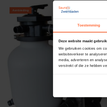
Energiezuinig
Aanbieding
Doordat Aqualoon een lage weerstand heeft, hoeft je p
energie en verlengt de levensduur van je zwembadinstal
Toestemming
Deze website maakt gebruik
Specificaties van Aqualoon
We gebruiken cookies om cont
websiteverkeer te analyseren
Inhoud
: 700 gram (vervangt 25 kg filterzand)
media, adverteren en analys
Materiaal
: 100% polyethyleen vezels
verstrekt of die ze hebben v
Filtercapaciteit
: tot 1 micron
Geschikt voor
: alle type zandfilters (Intex) vooral
Herbruikbaar
: ja, eenvoudig uit te spoelen
Afvalvrij
: geen zandresten of slibvorming
Hoe gebruik je Aqualoon?