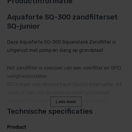
Productinformatie
Aquaforte SQ-300 zandfilterset
SQ-junior
Deze Aquaforte SQ-300 Squaretank Zandfilter is
uitgerust met pomp en slang op grondplaat.
Het zandfilter is voorzien van een voorfilter en GFCI
veiligheidsstekker.
GFCI staat voor Ground Fault Circuit Interrupter, dit
zorgt er voor dat de pomp zichzelf uitschakelt
indien er te weinig water door de pomp vloeit.
Lees meer
Technische specificaties
De SQ300 filters zijn voorzien van 6-weg topklep.
Het zandfilter is geschikt voor zandkorrels van 0,4
Product