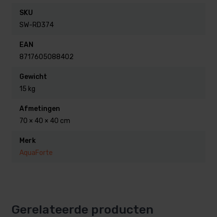
tot 0,8mm.
SKU
Met nederlandse, Franse en Engelse handleiding.
SW-RD374
EAN
Specificaties:
8717605088402
Hoogte 60 cm
Gewicht
Aansluiting 32 / 38 mm
15 kg
Lengte 52.4 cm
Afmetingen
Maximale bad grote 3,5 Kuub (3500 Liter)
70 × 40 × 40 cm
Merk
AquaForte
Gerelateerde producten