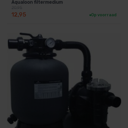
Aqualoon filtermedium
20,95
Oorspronkelijke prijs was: 20,95.
Huidige prijs is: 12,95.
12,95
Op voorraad