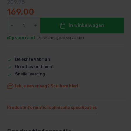
209,95
Oorspronkelijke prijs was: 209,95.
Huidige prijs is: 169,00.
169,00
In winkelwagen
Op voorraad
Zo snel mogelijk verzonden
De echte vakman
Groot assortiment
Snelle levering
Heb je een vraag? Stel hem hier!
Productinformatie
Technische specificaties