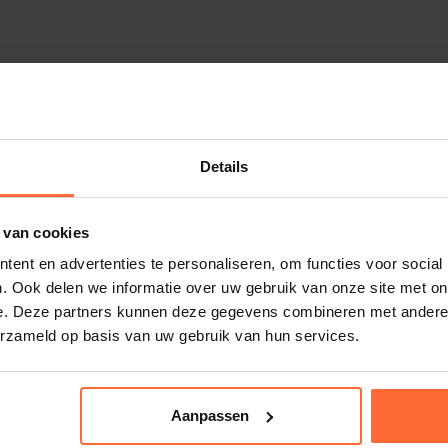
ia de gebruiksvriendelijke app kies je uit
tphone app
tuk
Details
raadloos
 van cookies
ent en advertenties te personaliseren, om functies voor social
Laatste kans
Aanbieding
. Ook delen we informatie over uw gebruik van onze site met on
e. Deze partners kunnen deze gegevens combineren met andere i
erzameld op basis van uw gebruik van hun services.
g opgeladen en klaar voor de volgende
Aanpassen