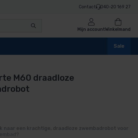
Contact
040-20 169 27
Mijn account
Winkelmand
Sale
te M60 draadloze
en
drobot
idige prijs is: 799,00.
n
ek naar een krachtige, draadloze zwembadrobot voor
wembad?