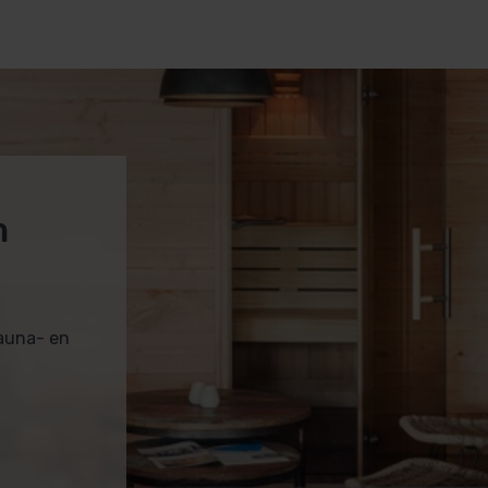
m
sauna- en