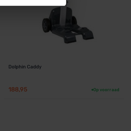
Dolphin Caddy
188,95
Op voorraad