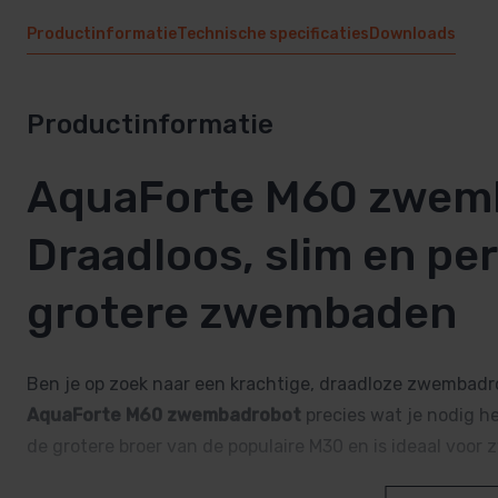
Productinformatie
Technische specificaties
Downloads
Productinformatie
AquaForte M60 zwem
Draadloos, slim en pe
grotere zwembaden
Ben je op zoek naar een krachtige, draadloze zwembadr
AquaForte M60 zwembadrobot
precies wat je nodig h
de grotere broer van de populaire M30 en is ideaal voor