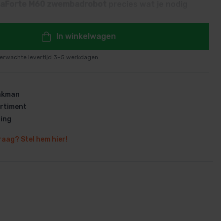
aForte M60 zwembadrobot
precies wat je nodig
eerde reinigingsrobot is de grotere broer van de
 en is ideaal voor zwembaden tot 12 x 6 meter.
In winkelwagen
erwachte levertijd 3–5 werkdagen
en
vakman
rtiment
ring
raag? Stel hem hier!