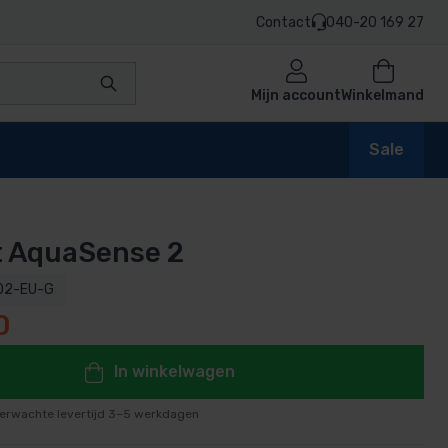
Contact
040-20 169 27
Mijn account
Winkelmand
Sale
t AquaSense 2
en
02-EU-G
0
n
In winkelwagen
erwachte levertijd 3–5 werkdagen