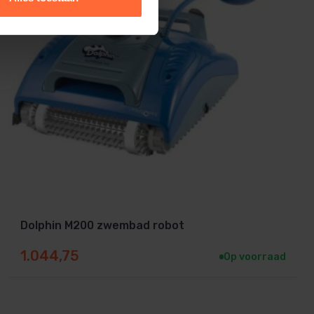
Dolphin M200 zwembad robot
1.044,75
Op voorraad