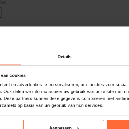
den
egraven zwembad hebt: de AquaSense 2 is
 folie-, tegel- en betonnen bodems.
rlijn
quasense-2-snel-start-gids
DF (493 KB)
e AquaSense 2 ook de wanden, waterlijn en
borstels
.
Details
tphone app
 van cookies
ent en advertenties te personaliseren, om functies voor social
t door het hele zwembad, zonder plekken
. Ook delen we informatie over uw gebruik van onze site met on
raadloos
oeken.
e. Deze partners kunnen deze gegevens combineren met andere i
Laatste kans
Aanbieding
erzameld op basis van uw gebruik van hun services.
chikt?
Aanpassen