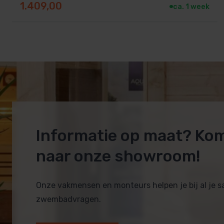
Hoe snel wordt de robot geleve
1.409,00
ca. 1 week
De levertijd is doorgaans 3 tot 5 werkdagen.
Beatbot AquaSense 2 bestellen bij
Bestel de Beatbot AquaSense 2 vandaag nog bij Sauna’s
garantie, snelle levering binnen 3 tot 5 werkdagen en pe
Informatie op maat? Ko
naar onze showroom!
Onze vakmensen en monteurs helpen je bij al je 
zwembadvragen.