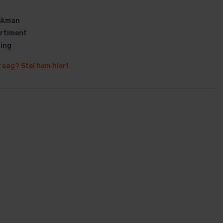
vakman
rtiment
ring
raag? Stel hem hier!
en