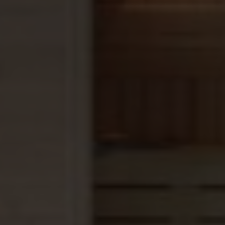
bad in de tuin te plaatsen regel je zelf. Dit geeft je
de vrijheid om dit lokaal en voordelig te plannen op
het moment dat het jou uitkomt.
Transport:
In Nederland en België, brengen wij dit zwembad
gratis naar je toe.
Vakkundig vervoert door een gespecialiseerd
transportbedrijf.
Zij assisteren ook bij het lossen van het zwembad.
Vooraf maken we altijd een exacte planning van
levering, zodat je tijdig op de hoogte bent voor het
inzetten van een hijskraan of verrijker.
Wij kunnen evt ook tegen een geringe meerprijs