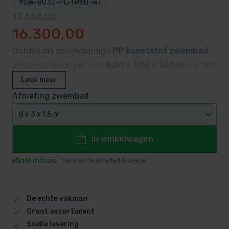
#SW-8030-PL-TR60-WT
17.468,00
Oorspronkelijke prijs was: 17.468,00.
Huidige prijs is: 16.300,00.
16.300,00
Ontdek dit hoogwaardige
PP kunststof zwembad
met de afmetingen van
8,00 × 3,00 × 1,50 m
, perfect
voor tuinen waar zwemplezier en design
Lees meer
samenkomen. Het robuuste polypropyleen (PP) met
Afmeting zwembad
gladde, vrijwel naadloze wanden biedt
lange
8 x 3 x 1,5 m
levensduur, kleurvastheid en minimale
onderhoudsbehoefte
.
In winkelwagen
Snel in huis
Verwachte levertijd 5 weken
De echte vakman
Groot assortiment
Snelle levering