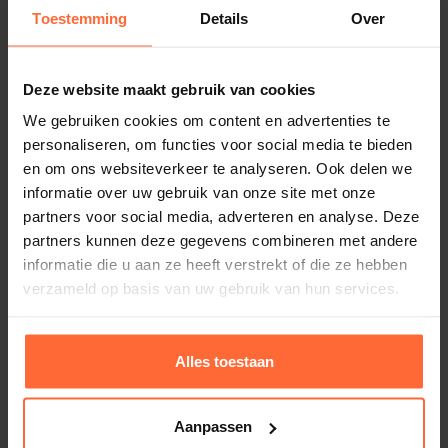
wat betekent dat de zon geen invloed heeft op
Toestemming
Details
Over
Inspuiters
de kleur. Je zwembad blijft er jarenlang als
2
nieuw uitzien.
Verlichting
Deze website maakt gebruik van cookies
2 led spots, warm wit
We gebruiken cookies om content en advertenties te
Plage en trap
personaliseren, om functies voor social media te bieden
Hoogte waterlijn
en om ons websiteverkeer te analyseren. Ook delen we
ca. 143 cm (met hoogwater skimmer)
Dit model is voorzien van een plage waarop heerlijk
informatie over uw gebruik van onze site met onze
partners voor social media, adverteren en analyse. Deze
kan worden gerelaxt, met een aangrenzende rechte
Afdekking
partners kunnen deze gegevens combineren met andere
Geen, wel optioneel leverbaar
inlooptrap van 60 cm breed
informatie die u aan ze heeft verstrekt of die ze hebben
Dit ziet er niet alleen zeer luxe en strak uit, maar
Garantie
verzameld op basis van uw gebruik van hun services.
biedt ook veel praktisch comfort.
7 jaar
SKU
Plunge pool Trend PP – 4.00×2.00, licht grijs –
Ruimte besparende trap:
Met 60cm breedte is
Alles toestaan
SW-8030-PL-TR60-WT
rechte trap
deze trap ruimte besparend, maar toch
9.999,00
ca. 5 weken
Gewicht
voldoende om het zwembad gemakkelijk in en
Aanpassen
1 kg
uit te gaan.