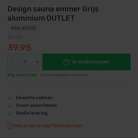
Design sauna emmer Grijs
aluminium OUTLET
#SA-601176
47,20
Oorspronkelijke prijs was: 47,20.
Huidige prijs is: 39,95.
39,95
In winkelwagen
Op voorraad
Zo snel mogelijk verzonden
De echte vakman
Groot assortiment
Snelle levering
Heb je een vraag? Stel hem hier!