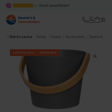
Groot assortiment
Snelle levering
Rento sauna
Home
Sauna
Accessoires
Sauna emmer
Laatste kans
Aanbieding