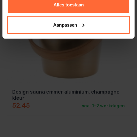
Alles toestaan
Aanpassen
Design sauna emmer aluminium, champagne
kleur
52,45
ca. 1–2 werkdagen