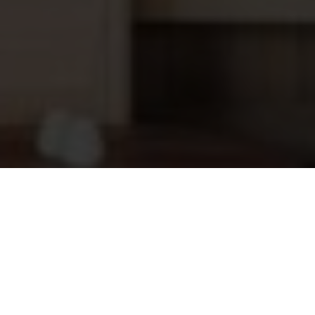
Sauna matras donker grijs
314,95
188cmx88cm (outlet)