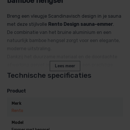
bamboe hengsel
Breng een vleugje Scandinavisch design in je sauna
met deze stijlvolle
Rento Design sauna-emmer
.
De combinatie van het bruine aluminium en een
natuurlijk bamboe hengsel zorgt voor een elegante,
moderne uitstraling.
Dankzij het duurzame materiaal en de doordachte
afwerking geniet je jarenlang van een prachtige
Lees meer
emmer die perfect past bij elke saunaruimte.
Technische specificaties
Voordelen van de Rento sauna-
Product
emmer
Merk
Rento
Duurzaam & roestvrij:
het geanodiseerde
Model
aluminium is bestand tegen vocht en hoge
Emmer met hengsel