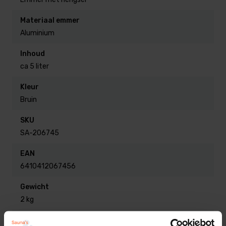
temperaturen.
Materiaal emmer
Lichtgewicht & stevig:
makkelijk te tillen, ook
Aluminium
gevuld met water (ca. 5 liter inhoud).
Inhoud
ca 5 liter
Geen inzetemmer nodig:
direct te gebruiken
Kleur
dankzij het robuuste ontwerp.
Bruin
SKU
Comfortabele grip:
het
thermisch behandelde
SA-206745
bamboehengsel
blijft koel en ligt goed in de
hand.
EAN
6410412067456
Stijlvol design:
past bij zowel moderne als
Gewicht
klassieke sauna’s, en combineert prachtig met
2 kg
Rento saunalepels.
Afmetingen