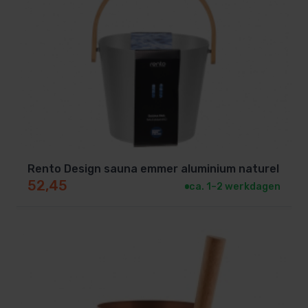
product combineert
functionaliteit, design en
duurzaamheid
– precies wat je verwacht van echte
Scandinavische kwaliteit. Met de Rento Design-lijn
geef je jouw sauna een luxueuze en natuurlijke
uitstraling.
Kijk voor het gehele Rento assortiment
hier
Rento Design sauna emmer aluminium naturel
52,45
ca. 1–2 werkdagen