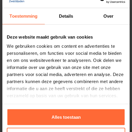
26 × 25 × 20,5 cm
Tip van de sauna-expert
Toestemming
Details
Over
Merk
Rento
Spoel de emmer na elk saunagebruik kort om met
schoon water, droog hem na of laat hem aan de
Deze website maakt gebruik van cookies
lucht drogen.
We gebruiken cookies om content en advertenties te
Zo behoudt het aluminium zijn glans en blijft het
personaliseren, om functies voor social media te bieden
Gerelateerde producten
en om ons websiteverkeer te analyseren. Ook delen we
bamboehengsel mooi en soepel.
informatie over uw gebruik van onze site met onze
Wil je een extra stijlvolle set? Combineer de emmer
partners voor social media, adverteren en analyse. Deze
met de bijpassende
Rento opgietlepel
in dezelfde
partners kunnen deze gegevens combineren met andere
kleur.
informatie die u aan ze heeft verstrekt of die ze hebben
verzameld op basis van uw gebruik van hun services.
Specificaties
Rento Bamboe Sauna borstel lang
10,45
ca. 1–2 werkdagen
Alles toestaan
Inhoud: ca. 5 liter