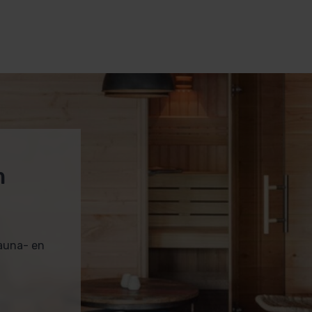
m
sauna- en