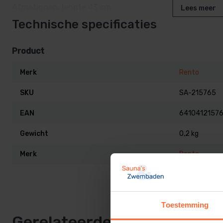
Afmetingen: lengte 43 cm
Lees meer
Technische specificaties
Product
Merk
Rento
SKU
SA-215765
EAN
6410412157
Gewicht
0,2 kg
Merk
Rento
Toestemming
Gerelateerde producten