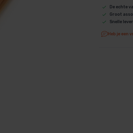
De echte 
Dolphin M5 Bio onderdelen
Groot asso
Dolphin M500 onderdelen
Snelle leve
Dolphin M600 onderdelen
Dolphin M700 onderdelen
Heb je een v
Dolphin Poolstyle E10 onderdel
Dolphin S100 onderdelen
Dolphin S200 onderdelen
Dolphin S300i Bio onderdelen
Dolphin S300i onderdelen
Zenit 10 onderdelen
Zenit 20 onderdelen
Zenit 30 Pro onderdelen
Zenit 60 onderdelen