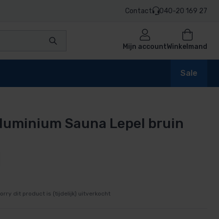
Contact
040-20 169 27
Mijn account
Winkelmand
Sale
luminium Sauna Lepel bruin
en
n
orry dit product is (tijdelijk) uitverkocht