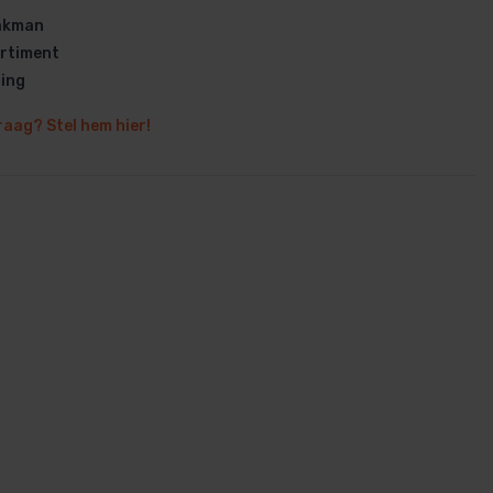
vakman
rtiment
ring
raag? Stel hem hier!
en