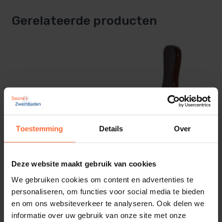
bamboehengsel mooi en soepel.
Gerelateerde producten
Wil je een extra stijlvolle set? Combineer de emmer
met de bijpassende
Rento opgietlepel
in dezelfde
kleur.
Specificaties
Inhoud: ca. 5 liter
Toestemming
Details
Over
Afmetingen: ± 25,5 × 24 × 20,5 cm
Deze website maakt gebruik van cookies
Gewicht: ± 640 gram
We gebruiken cookies om content en advertenties te
personaliseren, om functies voor social media te bieden
en om ons websiteverkeer te analyseren. Ook delen we
Materiaal: geanodiseerd aluminium & thermisch
informatie over uw gebruik van onze site met onze
behandeld bamboe