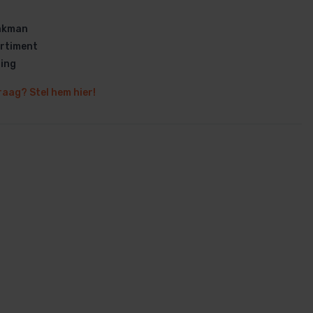
vakman
rtiment
ring
raag? Stel hem hier!
en