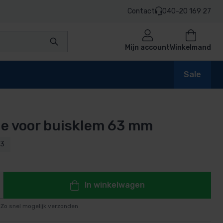
Contact
040-20 169 27
Mijn account
Winkelmand
Sale
je voor buisklem 63 mm
en
63
n
In winkelwagen
Zo snel mogelijk verzonden