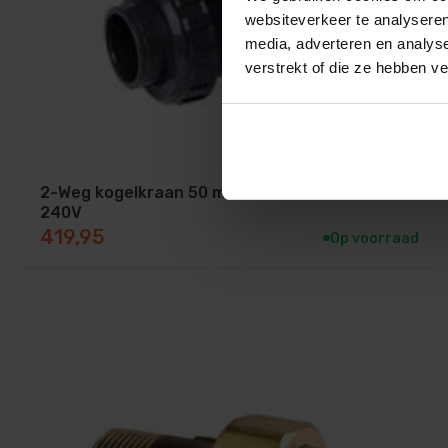
websiteverkeer te analyseren
media, adverteren en analys
verstrekt of die ze hebben v
2-Weg kogelkraan 50 mm met servomotor
240V
419,95
Op voorraad