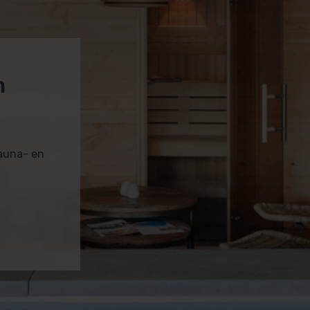
m
sauna- en