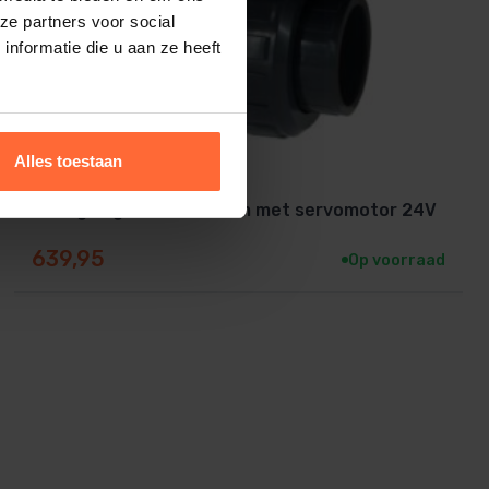
ze partners voor social
nformatie die u aan ze heeft
Alles toestaan
2-Weg kogelkraan 63 mm met servomotor 24V
639,95
Op voorraad