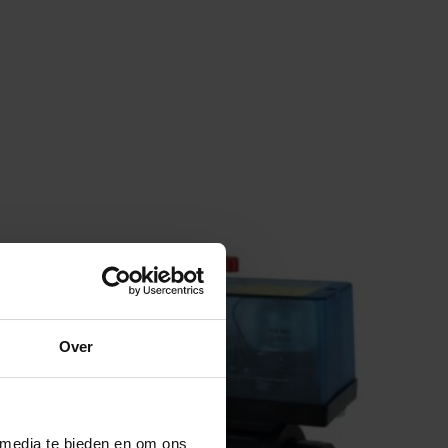
Over
 media te bieden en om ons