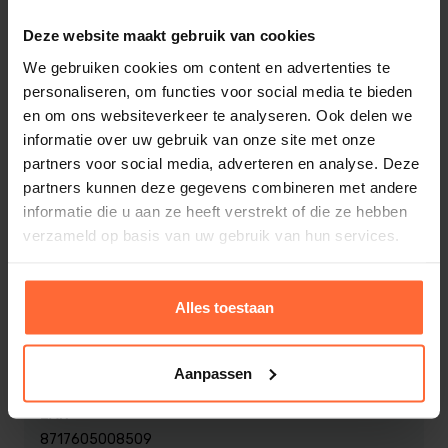
De buisklem is koppelbaar om zodoende meerdere
buis klemmen aan elkaar te bevestigen.
Deze website maakt gebruik van cookies
We gebruiken cookies om content en advertenties te
personaliseren, om functies voor social media te bieden
Wij adviseren ca elke 50 a 60 cm 1 buisklem te
en om ons websiteverkeer te analyseren. Ook delen we
plaatsen.
informatie over uw gebruik van onze site met onze
Lees meer
partners voor social media, adverteren en analyse. Deze
Technische specificaties
Optioneel zijn er opvulblokjes beschikbaar om deze
partners kunnen deze gegevens combineren met andere
informatie die u aan ze heeft verstrekt of die ze hebben
buisklemmen verder van de wand te plaatsten.
verzameld op basis van uw gebruik van hun services.
Product
Maat in mm
Alles toestaan
63 mm
SKU
Aanpassen
SW-AF236
EAN
8717605008509