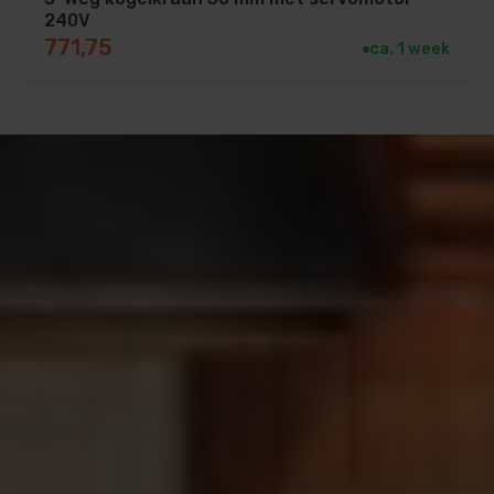
240V
771,75
ca. 1 week