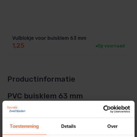
Vulblokje voor buisklem 63 mm
1,25
Op voorraad
Productinformatie
PVC buisklem 63 mm
PVC buisklem van zwart PE kunststof.
Deze VDL buisklem is voorzien van een knel beugel.
Toestemming
Details
Over