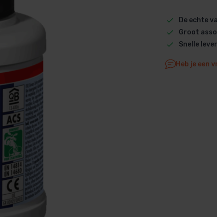
Dolphin M5 Bio onderdelen
De echte 
Dolphin M500 onderdelen
Groot asso
Dolphin M600 onderdelen
Snelle leve
Dolphin M700 onderdelen
Heb je een v
Dolphin Poolstyle E10 onderdel
Dolphin S100 onderdelen
Dolphin S200 onderdelen
Dolphin S300i Bio onderdelen
Dolphin S300i onderdelen
Zenit 10 onderdelen
Zenit 20 onderdelen
Zenit 30 Pro onderdelen
Zenit 60 onderdelen