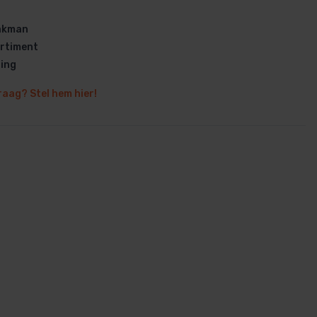
vakman
rtiment
ring
raag? Stel hem hier!
en