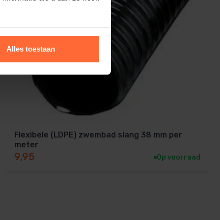
Alles toestaan
Flexibele (LDPE) zwembad slang 38 mm per
meter
9,95
Op voorraad