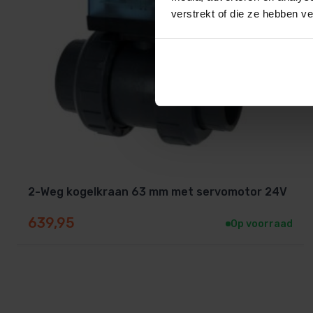
verstrekt of die ze hebben v
2-Weg kogelkraan 63 mm met servomotor 24V
639,95
Op voorraad