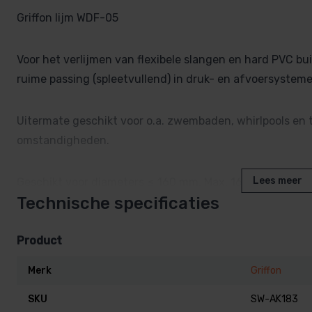
Griffon lijm WDF-05
Voor het verlijmen van flexibele slangen en hard PVC b
ruime passing (spleetvullend) in druk- en afvoersysteme
Uitermate geschikt voor o.a. zwembaden, whirlpools en
omstandigheden.
Lees meer
Geschikt voor diameters ≤ 160 mm. Max. 16 bar (PN 16). 
Technische specificaties
(flexibele slangen max. 0,3 mm) / 0,2 mm perspassing.
Geschikt voor o.a. leidingsystemen conform EN1329, 145
Product
Gebruiksaanwijzing
Merk
Griffon
SKU
SW-AK183
1. Buizen haaks afzagen, afschuinen en ontbramen. 2. L