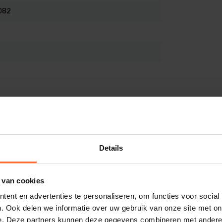
ondom (4-6x) aanbrengen op beide
082
teren. Overtollige lijm verwijderen.
Na gebruik verpakking direct goed sluiten.
en passende verpakking (borstel) bij de te
Details
 van cookies
ent en advertenties te personaliseren, om functies voor social
. Ook delen we informatie over uw gebruik van onze site met on
e. Deze partners kunnen deze gegevens combineren met andere i