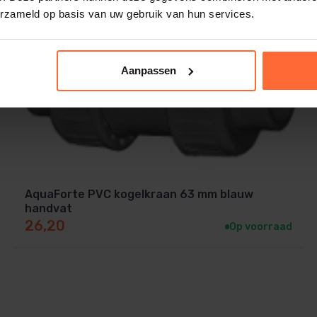
erzameld op basis van uw gebruik van hun services.
Aanpassen
AquaForte PVC kogelkraan 63 mm blauw
handvat
26,20
Op voorraad