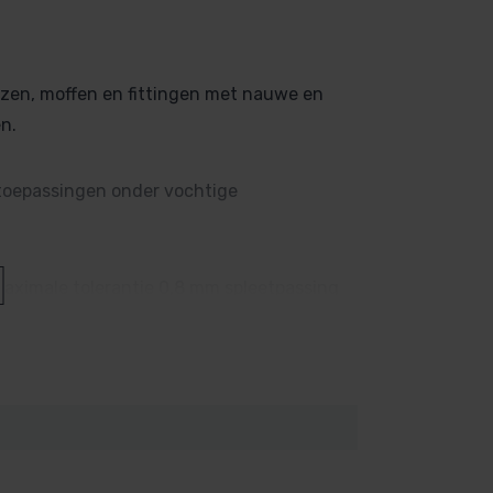
uizen, moffen en fittingen met nauwe en
n.
 toepassingen onder vochtige
Maximale tolerantie 0,8 mm spleetpassing
2, 1453, 1455 en ISO15493 (PVC).
ijmoppervlakken reinigen met Griffon