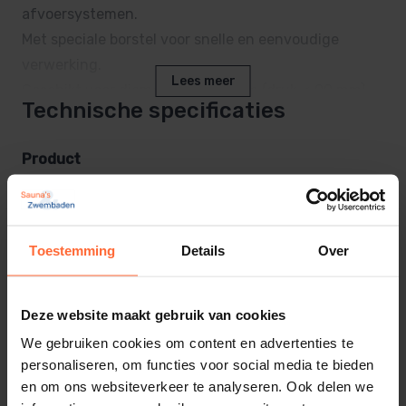
afvoersystemen.
Met speciale borstel voor snelle en eenvoudige
verwerking.
Lees meer
Geschikt voor diameters ≤ 160 mm (druk ≤ 90 mm).
Technische specificaties
Max. 16 bar (PN 16). Maximale tolerantie 0,3 mm
spleetpassing / 0,2 mm perspassing.
Product
Geschikt voor o.a. leidingsystemen conform EN 1329,
1452, 1453 en 1455.
Merk
Griffon
Toestemming
Details
Over
SKU
SW-AK106
Deze website maakt gebruik van cookies
EAN
8715598100255
We gebruiken cookies om content en advertenties te
personaliseren, om functies voor social media te bieden
Gewicht
en om ons websiteverkeer te analyseren. Ook delen we
0,15 kg