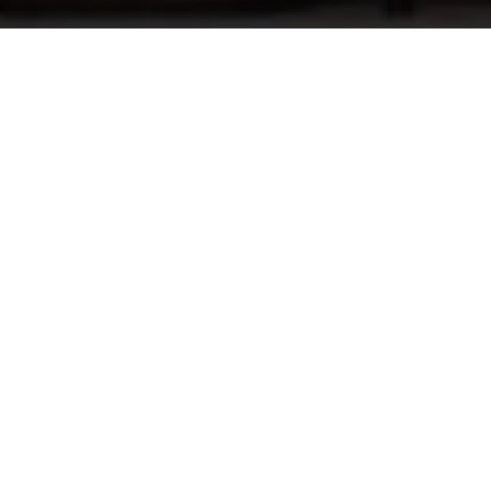
PVC lijm, Griffon T-88 100ml
9,40
Informatie op maat? Kom
naar onze showroom!
Onze vakmensen en monteurs helpen je bij al
je sauna- en zwembadvragen.
Afspraak maken
Klantenservice
Categorieën