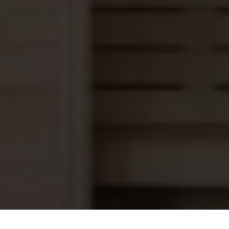
Saunaoven Sawo Krios KRI-45NS-P-C
299,00