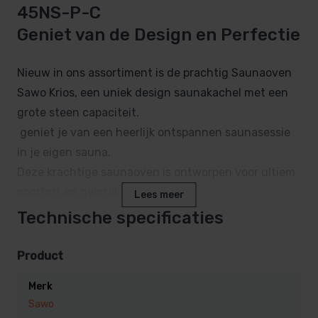
45NS-P-C
Geniet van de Design en Perfectie
Nieuw in ons assortiment is de prachtig Saunaoven
Sawo Krios, een uniek design saunakachel met een
grote steen capaciteit.
geniet je van een heerlijk ontspannen saunasessie
in je eigen sauna.
Deze krachtige saunaoven is ontworpen voor ultiem
comfort en gebruiksgemak.
Lees meer
Technische specificaties
Waarom kiezen voor de
Saunaoven Sawo Krios KRI-45NS-
Product
P-C?
Merk
Sawo
Vermogen van 4,5 kW:
Perfect voor middelgrote