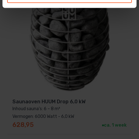
Saunaoven HUUM Drop 6,0 kW
Inhoud sauna's: 6 – 8 m³
Vermogen: 6000 Watt - 6,0 kW
628,95
ca. 1 week