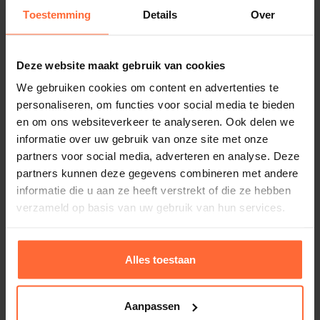
15 kg
Maak je keuze uit ons uitgebreide assortiment
Toestemming
Details
Over
saunabesturingen
. Deze saunaoven is niet merk
Afmetingen
afhankelijk voor de besturing.
60 × 35 × 45 cm
Deze website maakt gebruik van cookies
Vergeet ook niet om 2 dozen
saunastenen
bij te
Merk
We gebruiken cookies om content en advertenties te
bestellen voor een optimale sauna-ervaring!
Sawo
personaliseren, om functies voor social media te bieden
en om ons websiteverkeer te analyseren. Ook delen we
Bestel de SAWO Krios KRI-45NS-
informatie over uw gebruik van onze site met onze
P-C vandaag nog!
partners voor social media, adverteren en analyse. Deze
Saunaoven EOS Edge 7,5 kW
partners kunnen deze gegevens combineren met andere
Vermogen: 7500 Watt - 7,5 kW
informatie die u aan ze heeft verstrekt of die ze hebben
Met de
Sawo Krios
haal je kwaliteit, efficiëntie en
1.195,95
ca. 2 weken
verzameld op basis van uw gebruik van hun services.
comfort in huis.
Bestel eenvoudig online via
Sauna’s en Zwembaden
en geniet binnenkort van heerlijke, ontspannende
Alles toestaan
saunasessies.
Aanpassen