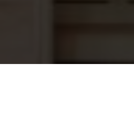
Saunaoven Sawo Krios KRI-80NS-P-
341,20
C