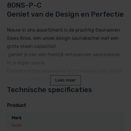
80NS-P-C
Geniet van de Design en Perfectie
Nieuw in ons assortiment is de prachtig Saunaoven
Sawo Krios, een uniek design saunakachel met een
grote steen capaciteit.
geniet je van een heerlijk ontspannen saunasessie
in je eigen sauna.
Deze krachtige saunaoven is ontworpen voor ultiem
comfort en gebruiksgemak.
Lees meer
Technische specificaties
Waarom kiezen voor de
Saunaoven Sawo Krios KRI-80NS-
Product
P-C?
Merk
Sawo
Vermogen van 8,0 kW:
Perfect voor middelgrote