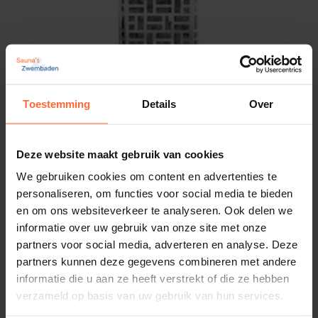
15 kg
Maak je keuze uit ons uitgebreide assortiment
saunabesturingen
. Deze saunaoven is niet merk
Afmetingen
afhankelijk voor de besturing.
60 × 35 × 45 cm
Vergeet ook niet om 2 dozen
saunastenen
bij te
Merk
bestellen voor een optimale sauna-ervaring!
Sawo
Toestemming
Details
Over
Bestel de SAWO Krios KRI-80NS-
P-C vandaag nog!
Deze website maakt gebruik van cookies
Saunaoven EOS Edge 6 kW
We gebruiken cookies om content en advertenties te
Vermogen: 6000 Watt - 6,0 kW
Met de
Sawo Krios
haal je kwaliteit, efficiëntie en
personaliseren, om functies voor social media te bieden
Inhoud sauna's: 6 – 8 m³
en om ons websiteverkeer te analyseren. Ook delen we
comfort in huis.
979,00
ca. 2 weken
informatie over uw gebruik van onze site met onze
Bestel eenvoudig online via
Sauna’s en Zwembaden
partners voor social media, adverteren en analyse. Deze
en geniet binnenkort van heerlijke, ontspannende
partners kunnen deze gegevens combineren met andere
saunasessies.
informatie die u aan ze heeft verstrekt of die ze hebben
verzameld op basis van uw gebruik van hun services.