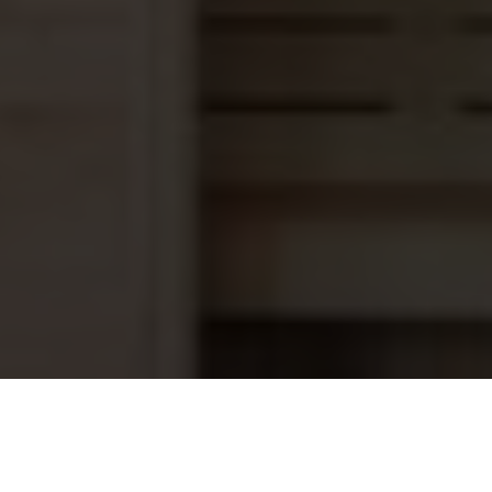
Tower heater TH6-90NS
1.363,95