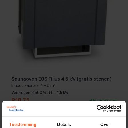
4894224001464
Gewicht
60 kg
Merk
Sawo
Saunaoven EOS Filius 4,5 kW (gratis stenen)
Inhoud sauna's: 4 – 6 m³
Vermogen: 4500 Watt - 4,5 kW
918,75
Op voorraad
Toestemming
Details
Over