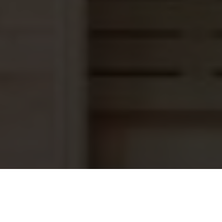
Saunaoven EOS Thermat 4,5 kW
469,00