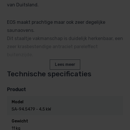
van Duitsland.
EOS maakt prachtige maar ook zeer degelijke
saunaovens.
Dit staaltje vakmanschap is duidelijk herkenbaar, een
zeer krasbestendige antraciet pareleffect
buitenzijde.
Lees meer
De oven is dubbelwandig uitgevoerd, waardoor de
Technische specificaties
temperatuur vrijwel binnen de oven blijft.
De binnenste mantel van EOS Thermat is van een
Product
speciaal hittebestendig staal.
Model
SA-94.5479 - 4,5 kW
Het model saunaoven Thermat is door zijn
Gewicht
wandbevestiging zeer compact en ruimtebesparend.
11 kg