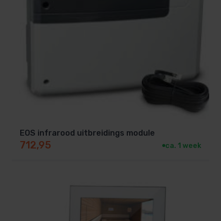
EOS infrarood uitbreidings module
712,95
ca. 1 week