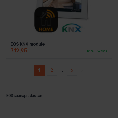
EOS KNX module
712,95
ca. 1 week
1
2
…
6
EOS saunaproducten