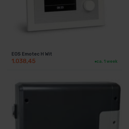
EOS Emotec H Wit
1.038,45
ca. 1 week