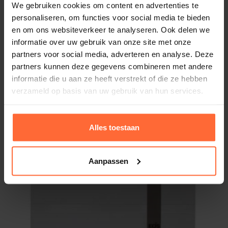
We gebruiken cookies om content en advertenties te
personaliseren, om functies voor social media te bieden
en om ons websiteverkeer te analyseren. Ook delen we
EOS Econ H1 saunabesturing
informatie over uw gebruik van onze site met onze
345,45
Op voorraad
partners voor social media, adverteren en analyse. Deze
partners kunnen deze gegevens combineren met andere
informatie die u aan ze heeft verstrekt of die ze hebben
verzameld op basis van uw gebruik van hun services.
Alles toestaan
Aanpassen