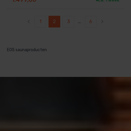
ca. 1 week
1
2
3
…
6
EOS saunaproducten