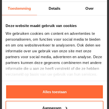
Toestemming
Details
Over
Deze website maakt gebruik van cookies
We gebruiken cookies om content en advertenties te
personaliseren, om functies voor social media te bieden
Saunaoven EOS Bi-O Tec 9 kW
en om ons websiteverkeer te analyseren. Ook delen we
Vermogen: 9 kW
informatie over uw gebruik van onze site met onze
Inhoud sauna's: 8 - 14 m³
partners voor social media, adverteren en analyse. Deze
1.573,95
ca. 1–8 werkdagen
partners kunnen deze gegevens combineren met andere
informatie die u aan ze heeft verstrekt of die ze hebben
verzameld op basis van uw gebruik van hun services.
Alles toestaan
Aanpassen