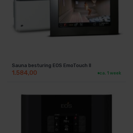
Sauna besturing EOS EmoTouch II
1.584,00
ca. 1 week