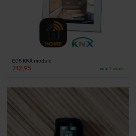
EOS KNX module
712,95
ca. 1 week