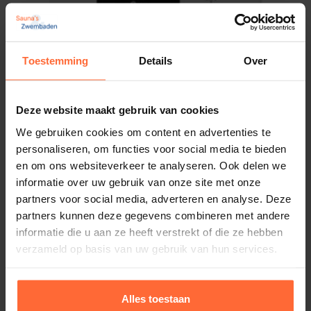
SA-94.6137
EAN
4005531052036
Toestemming
Details
Over
Gewicht
5 kg
Deze website maakt gebruik van cookies
Merk
We gebruiken cookies om content en advertenties te
EOS
personaliseren, om functies voor social media te bieden
en om ons websiteverkeer te analyseren. Ook delen we
Emostyle D sauna besturing Wit
informatie over uw gebruik van onze site met onze
1.363,95
Op voorraad
partners voor social media, adverteren en analyse. Deze
partners kunnen deze gegevens combineren met andere
informatie die u aan ze heeft verstrekt of die ze hebben
verzameld op basis van uw gebruik van hun services.
Alles toestaan