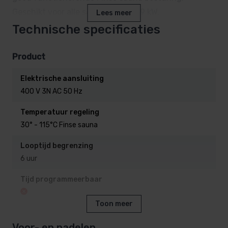
Geschikt voor alle saunaoven tot 9 kW.
Lees meer
Technische specificaties
Bij het inschakelen van de verdamper, wordt 1 fase
van de oven omgeleid naar de verdamper.
Product
Daardoor wordt nog maar 2/3 van het vermogen
Elektrische aansluiting
naar de saunaoven geleid.
400 V 3N AC 50 Hz
Temperatuur regeling
De ingebouwde timer heeft een instel mogelijkheid
30° - 115°C Finse sauna
tot maximaal 6 uur.
Looptijd begrenzing
6 uur
Tijd programmeerbaar
Toon meer
Uitgang verlichting
Voor- en nadelen
230 V / max. 50 W