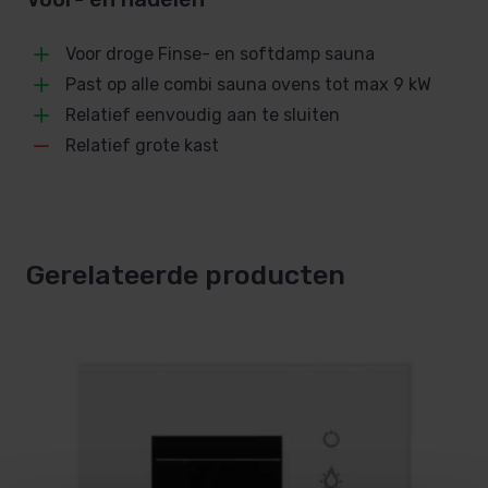
Temperatuur sensor
Voor droge Finse- en softdamp sauna
Inclusief met 2 m kabel
Past op alle combi sauna ovens tot max 9 kW
Afmetingen bediendeel
Relatief eenvoudig aan te sluiten
220 x 250 x 58 mm
Relatief grote kast
Uitgang ventilator
N.V.T.
Afmetingen vermogenskast
Gerelateerde producten
n.v.t.
Bankvoeler
n.v.t.
Merk
EOS
SKU