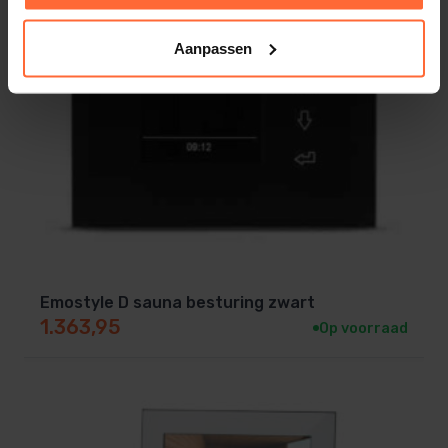
Aanpassen
Emostyle D sauna besturing zwart
1.363,95
Op voorraad