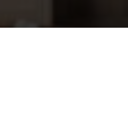
EOS Econ H1 saunabesturing
345,45