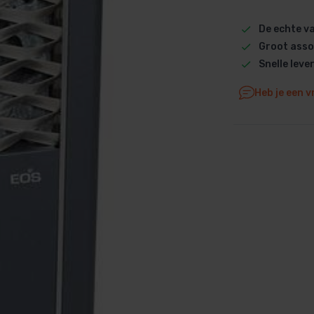
Dolphin M5 Bio onderdelen
De echte 
Dolphin M500 onderdelen
Groot asso
Dolphin M600 onderdelen
Snelle leve
Dolphin M700 onderdelen
Heb je een v
Dolphin Poolstyle E10 onderdel
Dolphin S100 onderdelen
Dolphin S200 onderdelen
Dolphin S300i Bio onderdelen
Dolphin S300i onderdelen
Zenit 10 onderdelen
Zenit 20 onderdelen
Zenit 30 Pro onderdelen
Zenit 60 onderdelen