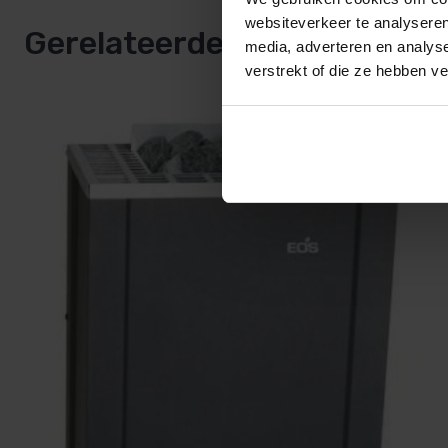
websiteverkeer te analyseren
Gerelateerde producten
Gewicht
27 kg
media, adverteren en analys
verstrekt of die ze hebben v
Merk
EOS