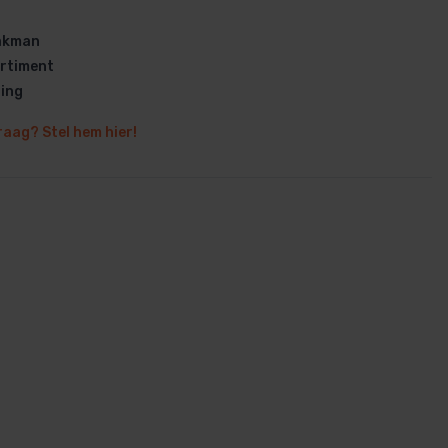
vakman
rtiment
ring
raag? Stel hem hier!
en