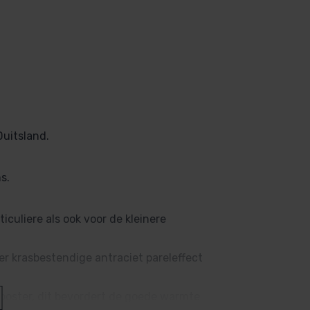
Duitsland.
s.
culiere als ook voor de kleinere
er krasbestendige antraciet pareleffect
ooster, dit bevordert de goede warmte