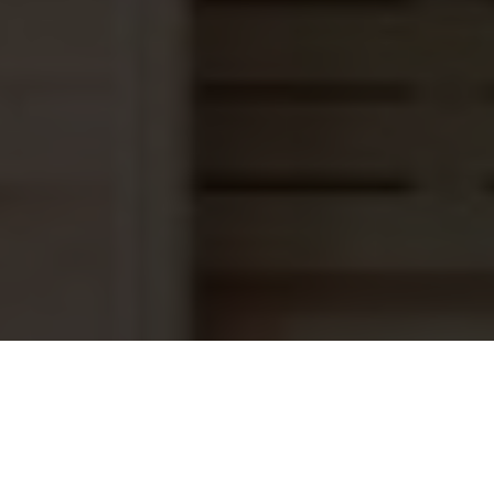
Aqua Easy Chloor 70, 20g tabletten 5
74,95
kg