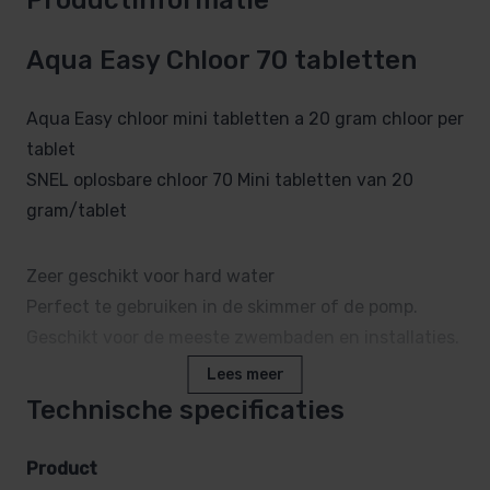
Aqua Easy Chloor 70 tabletten
Aqua Easy chloor mini tabletten a 20 gram chloor per
tablet
SNEL oplosbare chloor 70 Mini tabletten van 20
gram/tablet
Zeer geschikt voor hard water
Perfect te gebruiken in de skimmer of de pomp.
Geschikt voor de meeste zwembaden en installaties.
Lees meer
Gebruik van chloortabletten
Technische specificaties
Chloortabletten zijn chloor met stabilisatie, dat wil
Product