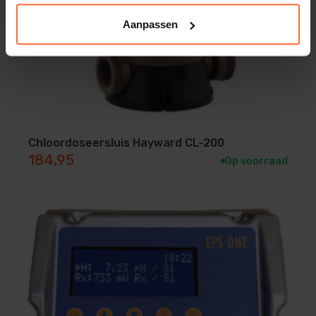
Aanpassen
Chloordoseersluis Hayward CL-200
184,95
Op voorraad