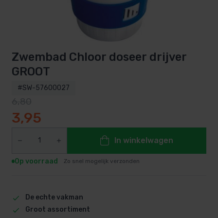
Zwembad Chloor doseer drijver
GROOT
#SW-57600027
6,80
Oorspronkelijke prijs was: 6,80.
Huidige prijs is: 3,95.
3,95
In winkelwagen
Op voorraad
Zo snel mogelijk verzonden
De echte vakman
Groot assortiment