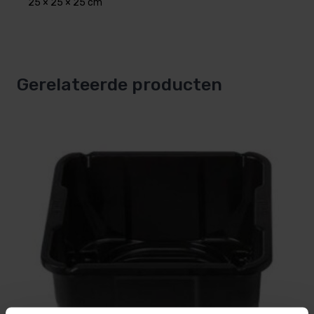
AquaEasy
20 en 200 grams chloortabletten
25 × 25 × 25 cm
Gerelateerde producten