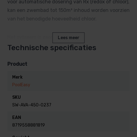
voor automatische dosering van Rx (redox of chloor),
kan een zwembad tot 150m³ inhoud worden voorzien
van het benodigde hoeveelheid chloor.
Het sytseem is zeer veelzijdig.
Lees meer
Technische specificaties
De Pooleasy is een automatische chloor regelaar.
Het intiligente systeen past de benodigde dosering
Product
aan aan de behoefte van de klant.
Merk
PoolEasy
Veilig
SKU
Voorzien van een alarm om overdosering van chloor
SW-AVA-450-0237
te voorkomen.
EAN
8719558881819
Compleet
Wij leveren dit systeem compleet met een