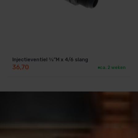
Injectieventiel ⅜”M x 4/6 slang
36,70
ca. 2 weken