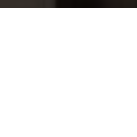
POOLeasy Redox doseersysteem
565,95