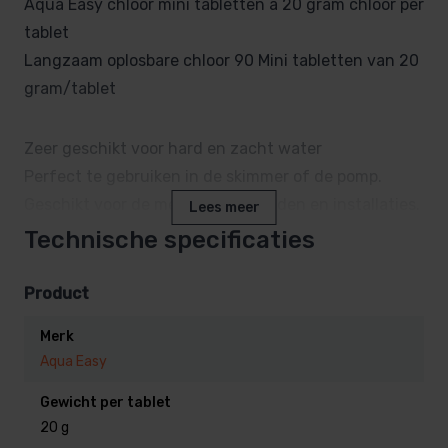
Aqua Easy chloor mini tabletten a 20 gram chloor per
tablet
Langzaam oplosbare chloor 90 Mini tabletten van 20
gram/tablet
Zeer geschikt voor hard en zacht water
Perfect te gebruiken in de skimmer of de pomp.
Geschikt voor de meeste zwembaden en installaties.
Lees meer
Technische specificaties
Gebruik van chloortabletten
Product
Chloortabletten zijn chloor met stabilisatie, dat wil
Merk
zeggen, dat deze tabletten langer mee gaan.
Aqua Easy
Gestabiliseerd chloor, werkt alleen tegen de
bacteriën in het zwembadwater, en veel minder
Gewicht per tablet
20 g
vergaat door invloed van het zonlicht.