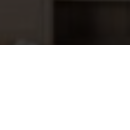
Aqua Easy Alkaliteit+ (TA+) 3,5 kg
23,05