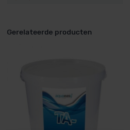
schommelingen, corrosie en irritatie aan huid en
ogen.
Hoge alkaliteit
(>120 ppm): Kan pH-stabiliteit
verminderen en kalkaanslag veroorzaken.
Gerelateerde producten
Door de Alkaliteit binnen de aanbevolen grenzen te
houden, voorkom je waterproblemen en
maximaliseer je de levensduur van uw spa of
zwembad.
Voordelen van TA+
Eenvoudig in gebruik
: TA + is een veilige en
efficiënte manier om de alkaliteit van uw water
te verhogen.
Stabiliseert de pH-waarde
: Minimaliseert pH-
schommelingen en zorgt voor een stabieler