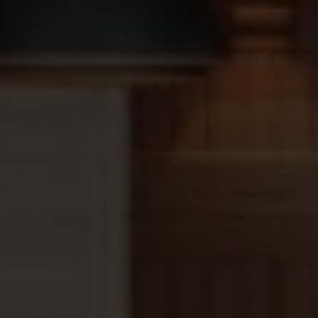
Opnieuw meten:
Wacht met opnieuw meten tot
het water volledig gemengd is (meestal na 6 tot
8 uur).
Belangrijke tips
pH-waarde:
Alkaliteit buffert de pH-waarde. Als
de TA te laag is, zal de pH-waarde schommelen.
Volgorde:
Pas eerst de alkaliteit aan voordat u
de pH-waarde corrigeert, aangezien TA+ ook de
pH kan beïnvloeden.
Overdosering:
Voeg niet te veel in één keer toe,
omdat een te hoge alkaliteit kan leiden tot
troebel water en een te hoge pH.
Let op: Controleer altijd de specifieke
gebruiksaanwijzing op de verpakking van uw