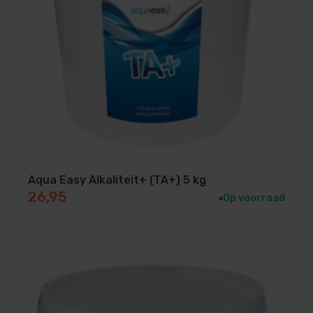
waterkwaliteit.
Inhoud:
Hersluitbare verpakking van
3,5 kg
voor
meerdere toepassingen.
Zorg voor balans en helderheid!
Houd je spa- en zwembadwater in topconditie met
TA plus.
Aqua Easy Alkaliteit+ (TA+) 5 kg
26,95
Bestel vandaag nog en geniet van stabiel, helder en
Op voorraad
aangenaam water.
Dosering
Richtlijn:
150 gram per 10 m³ verhoogt de TA met
ca. 10 ppm.