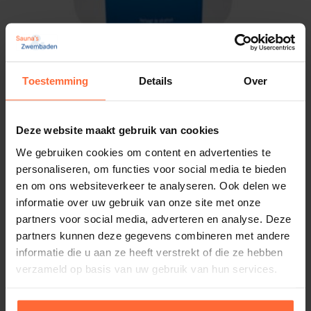
watermilieu.
Beschermt uw spa en zwembad
: Voorkomt
corrosie en andere schade aan onderdelen en
apparatuur.
Toestemming
Details
Over
Aqua Easy Alkaliteit- (TA-) 3 kg
Veilig en betrouwbaar
: Speciaal ontworpen
18,95
Op voorraad
voor spa’s, hot tubs en zwembaden.
Ondersteunt waterkwaliteit
: Helpt uw water
Deze website maakt gebruik van cookies
helder, schoon en aangenaam te houden.
We gebruiken cookies om content en advertenties te
personaliseren, om functies voor social media te bieden
Hoe gebruik je TA+?
en om ons websiteverkeer te analyseren. Ook delen we
informatie over uw gebruik van onze site met onze
Meet de alkaliteitswaarde
: Gebruik een
partners voor social media, adverteren en analyse. Deze
teststrip om de TA (totale alkaliniteit) van uw
partners kunnen deze gegevens combineren met andere
water te controleren. Voeg alleen TA +toe als de
informatie die u aan ze heeft verstrekt of die ze hebben
verzameld op basis van uw gebruik van hun services.
waarde onder de
80 ppm
ligt.
Volg de juiste dosering
: Raadpleeg de
gebruiksaanwijzing op de verpakking voor de