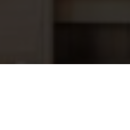
Aqua Easy TA- Alkaliteit- 7Kg
31,95