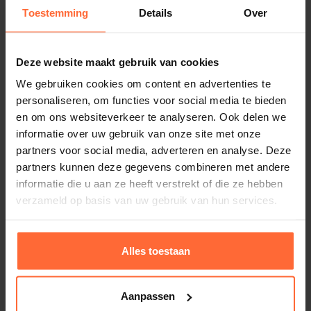
✓ Desinfecteert sterker dan chloor.
Toestemming
Details
Over
✓ Slechts 1,5 gram zout per liter water.
Deze website maakt gebruik van cookies
Wij bieden de Oxilife I los maar ook als mooi geprijsde
We gebruiken cookies om content en advertenties te
set.
personaliseren, om functies voor social media te bieden
en om ons websiteverkeer te analyseren. Ook delen we
informatie over uw gebruik van onze site met onze
Oxilife I
Oxilife I als set
partners voor social media, adverteren en analyse. Deze
partners kunnen deze gegevens combineren met andere
informatie die u aan ze heeft verstrekt of die ze hebben
verzameld op basis van uw gebruik van hun services.
Geschreven door Dirk van Lierop
Alles toestaan
Laatst bijgewerkt op 12 juni 2026
Aanpassen
Deel deze post