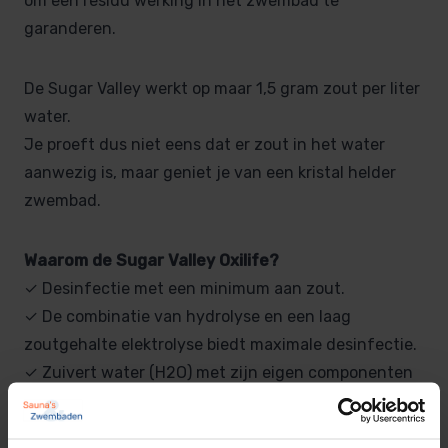
om een residu werking in het zwembad te
garanderen.
De Sugar Valley werkt op maar 1,5 gram zout per liter
water.
Je proeft dus niet eens dat er zout in het water
aanwezig is, maar geniet je van een kristal helder
zwembad.
Waarom de Sugar Valley Oxilife?
✓ Desinfectie met een minimum aan zout.
✓ De combinatie van hydrolyse en een laag
zoutgehalte elektrolyse biedt maximale desinfectie.
✓ Zuivert water (H2O) met zijn eigen componenten
H en O, met een minimale hoeveelheid chloor.
✓ Minimale chloorproductie.