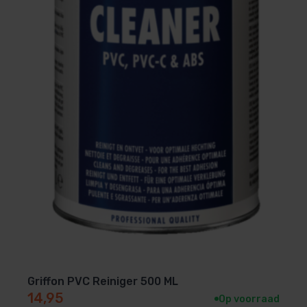
zodat je installatie optimaal functioneert onder alle
omstandigheden.
Ideaal voor doe-het-zelvers én installateurs.
Onmisbaar bij
zwembadverwarming
Gebruik je een warmtepomp of zwembadverwarmer?
Dan is een bypass geen luxe, maar een
absolute
noodzaak
. Met de zwembad bypass standaard haal
Griffon PVC Reiniger 500 ML
je het maximale rendement uit je verwarming en
14,95
Op voorraad