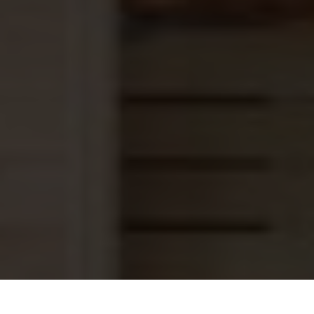
Zwembad By-pass Standaard
62,95