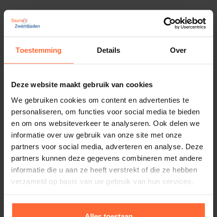
2-Weg kogelkraan 63 mm met servomotor
24V
639,95
Toestemming
Details
Over
Op voorraad
Deze website maakt gebruik van cookies
We gebruiken cookies om content en advertenties te
personaliseren, om functies voor social media te bieden
en om ons websiteverkeer te analyseren. Ook delen we
informatie over uw gebruik van onze site met onze
partners voor social media, adverteren en analyse. Deze
partners kunnen deze gegevens combineren met andere
informatie die u aan ze heeft verstrekt of die ze hebben
verzameld op basis van uw gebruik van hun services.
Alles toestaan