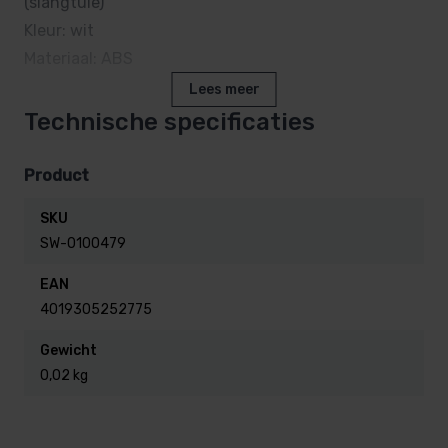
(slangtule)
Kleur: wit
Materiaal: ABS
Lees meer
Technische specificaties
Product
SKU
SW-0100479
EAN
4019305252775
Gewicht
0,02 kg