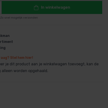
In winkelwagen
Zo snel mogelijk verzonden
en
vakman
rtiment
ring
raag? Stel hem hier!
r je dit product aan je winkelwagen toevoegt, kan de
ng alleen worden opgehaald.