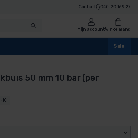
Contact
040-20 169 27
Mijn account
Winkelmand
Sale
kbuis 50 mm 10 bar (per
en
-10
n