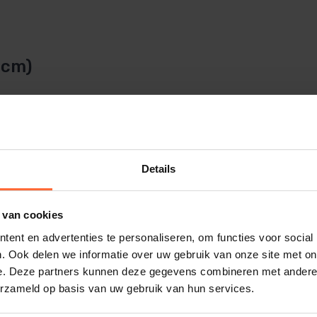
0cm)
nden. Kan uiteraard wel afgehaald
 te verplaatsen.
Details
buis zeer geschikt.
 van cookies
m de ca 50 a 60 cm vast te zetten met
ent en advertenties te personaliseren, om functies voor social
. Ook delen we informatie over uw gebruik van onze site met on
e. Deze partners kunnen deze gegevens combineren met andere i
erzameld op basis van uw gebruik van hun services.
m ook geschikt om te gebruiken voor