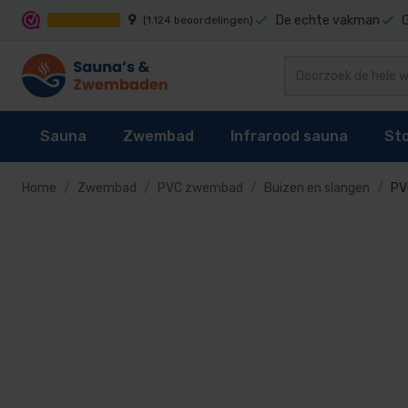
9
De echte vakman
(1.124 beoordelingen)
Sauna
Zwembad
Infrarood sauna
St
Home
Zwembad
PVC zwembad
Buizen en slangen
PV
Sauna's
Zwembad rei
Sauna's
Zwembad reiniging
Infrarood sauna cabines
Stoomgenerator
Zelfbouwpakke
Zwembad robot
Sauna kachel
Zwembaden
Techniek
Stoomcabine onderdelen
Binnensauna ko
Zwembad bodem
Sauna besturing
Zwembad bekleding
Infrarood sauna lampen kopen?
Stoomgeuren
Buitensauna
Reinigingsslang
Telescoopstan
Accessoires
Waterbehandeling
Onderdelen
Zwembadborste
Onderdelen
Zwembad verwarming
Schepnet voor