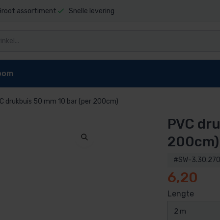
Groot assortiment
Snelle levering
oom
C drukbuis 50 mm 10 bar (per 200cm)
PVC dru
niging
Zwembad stofzuigers
Zwembadrobot onderdel
t sauna
Elektrische stofzuiger
Dolphin E10 onderdelen
200cm)
pen
reiniger
Dolphin E20 onderdelen
#SW-3.30.270
Dolphin Explorer onderdelen
6,20
g zwembad
Dolphin Explorer Plus onderdele
ls
Dolphin F40 onderdelen
Lengte
 zwembad
Dolphin M200 onderdelen
2 m
Dolphin M400 onderdelen