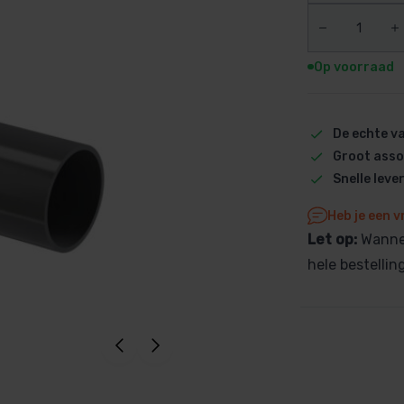
Dolphin M5 Bio onderdelen
Dolphin M500 onderdelen
Op voorraad
Dolphin M600 onderdelen
Dolphin M700 onderdelen
Dolphin Poolstyle E10 onderdel
De echte 
Dolphin S100 onderdelen
Groot asso
Dolphin S200 onderdelen
Snelle leve
Dolphin S300i Bio onderdelen
Heb je een v
Dolphin S300i onderdelen
Let op:
Wannee
Zenit 10 onderdelen
hele bestelli
Zenit 20 onderdelen
Zenit 30 Pro onderdelen
Zenit 60 onderdelen