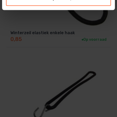
Winterzeil elastiek enkele haak
0,85
Op voorraad