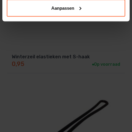
Aanpassen
Winterzeil elastieken met S-haak
0,95
Op voorraad