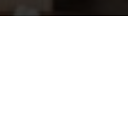
Winterzeil elastiek enkele haak
0,85