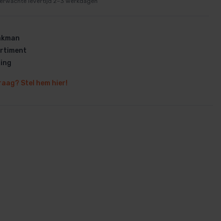
erwachte levertijd 2–3 werkdagen
vakman
rtiment
ring
en
raag? Stel hem hier!