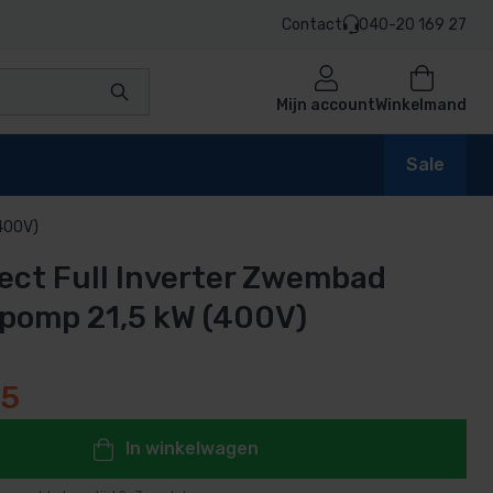
Contact
040-20 169 27
Mijn account
Winkelmand
Sale
(400V)
fect Full Inverter Zwembad
en
pomp 21,5 kW (400V)
95
n
In winkelwagen