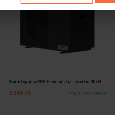
fs als je niet thuis bent.
p eigenlijk?
 geeft deze via een
titanium
verloopt in vier stappen:
as
Warmtepomp PPP Premium full Inverter 10kW
3.568,95
armt het zwembadwater
ca. 2–3 werkdagen