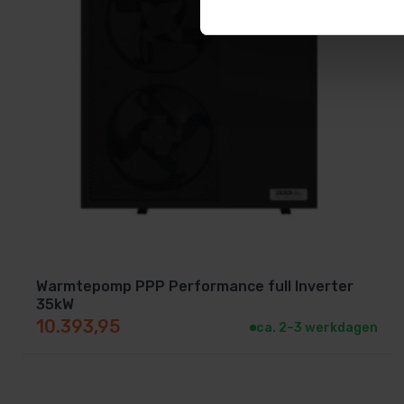
Merk
AquaForte
Schakel je tussen verwarmen en koelen
Zo heb je altijd controle over je zwembadtemperatuur, zel
Hoe werkt een zwembad warmtepom
Een warmtepomp onttrekt warmte uit de buitenlucht en
warmtewisselaar
af aan het zwembadwater. Dit proces 
Het koelmiddel wordt samengeperst tot een heet g
Warmtepomp PPP Performance full Inverter
35kW
10.393,95
Het gas stroomt door de warmtewisselaar en verw
ca. 2–3 werkdagen
De druk wordt verlaagd, waardoor het gas afkoelt