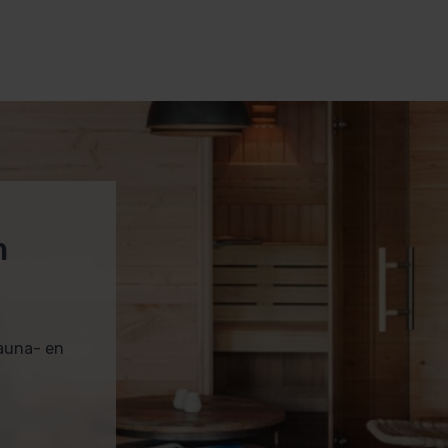
buiten staan
ng en werking
 maar zonder stekker (deze dien je zelf te
m
 andere zwembadbesturingen
latie essentieel voor langdurige en veilige
sauna- en
m advies of kies voor onze