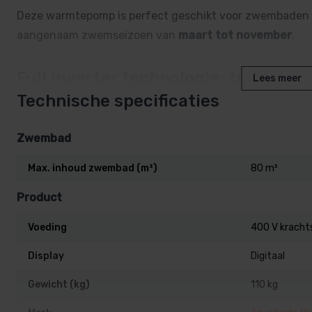
Deze warmtepomp is perfect geschikt voor zwembaden
aangenaam zwemseizoen van
maart tot november
.
Full inverter technologie: traploze e
Lees meer
Technische specificaties
De ingebouwde
full inverter technologie
past het toer
buiten- en watertemperatuur. Hierdoor draait de warmt
Zwembad
wat zorgt voor
maximale energiebesparing
en
minimaa
Max. inhoud zwembad (m³)
80 m³
Laag energieverbruik
:
Product
Voeding
400 V krach
Zeer stil
:
Display
Digitaal
Zwemmen tot -15 °C buitentemperatuur
dankzij 
Gewicht (kg)
110 kg