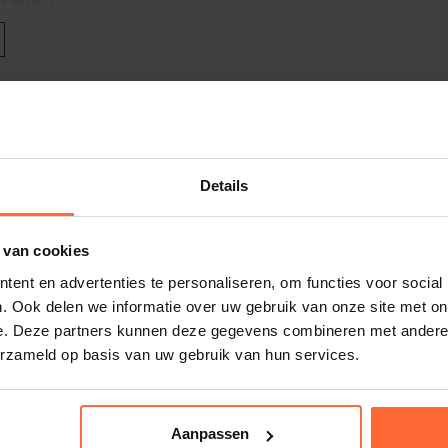
. Perfect
te temperatuur eenvoudig in.
e ook bent
Details
ppelen aan je smartphone via
WiFi
. Met de
 koelen
 van cookies
ent en advertenties te personaliseren, om functies voor social
°C
. Ook delen we informatie over uw gebruik van onze site met on
e. Deze partners kunnen deze gegevens combineren met andere i
erzameld op basis van uw gebruik van hun services.
924
Aanpassen