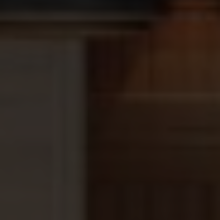
zwemvijver of biologisch zwembad hebt, er is altijd
een PPP Premium die past. ✔
Slimme bediening
–
Dankzij de
wifi-module en smartphone app
beheer
je de warmtepomp overal ter wereld. ✔
Lange
levensduur
– De duurzame kunststof behuizing en
intelligente regeling verlengen de levensduur van de
compressor en ventilator.
Bestel nu jouw PPP premium full
inverter zwembadwarmtepomp!
Wil je jouw zwembad energiezuinig en efficiënt
verwarmen?
Bestel dan nu de
PPP Premium Full Inverter