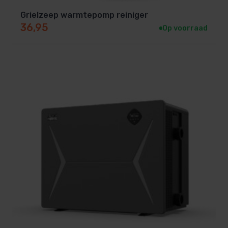
zwembadverwarming?
Grielzeep warmtepomp reiniger
De PPP Premium is standaard voorzien van een
WiFi-
36,95
Op voorraad
module
waarmee je via een smartphone-app de
warmtepomp kunt
monitoren en instellen
.
Zo pas je eenvoudig:
✔ De gewenste
watertemperatuur
aan.
✔ De
vermogensmodus
(ECO, AUTO of BOOST).
✔ De
timerfunctie
en bedrijfsinstellingen.
✔
PV ready
Met PV-ready kan de PHNIX warmtepomp worden
aangesloten op het zonne-energiesysteem.
Hij kan rechtstreeks stroom van de zonnepanelen
gebruiken en wordt aangestuurd door een Home
Energy Manager of een slimme meter, zodat je
zoveel mogelijk gebruik maakt van de zonne-