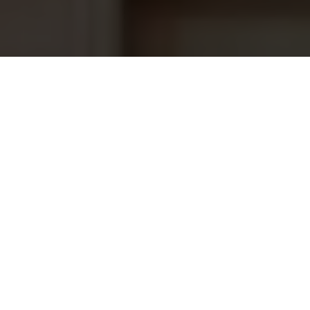
Warmtepomp PPP Premium full
3.568,95
Inverter 10kW