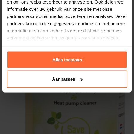
een gemiddeld rendement (COP) tussen de
6 en 8
.
en om ons websiteverkeer te analyseren. Ook delen we
informatie over uw gebruik van onze site met onze
Dit betekent dat je
tot 80% bespaart op
partners voor social media, adverteren en analyse. Deze
verwarmingskosten
ten opzichte van traditionele
partners kunnen deze gegevens combineren met andere
verwarmingssystemen.
informatie die u aan ze heeft verstrekt of die ze hebben
verzameld op basis van uw gebruik van hun services.
Innovatieve PID-gestuurde
Alles toestaan
regeling
Aanpassen
De
PPP premium onderscheidt zich door zijn
unieke PID-regeling
.
Dit betekent dat de warmtepomp
zeer nauwkeurig
reageert op temperatuurveranderingen
.
Zodra het zwembadwater
0,1°C afkoelt
, past de
warmtepomp het toerental
geleidelijk
aan.