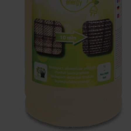
Dit zorgt ervoor dat:
✔ De
compressor langer op een laag toerental
draait, wat zorgt voor
een hoger rendement (COP
van 9 bij 25% vermogen)
.
✔ De warmtepomp
niet abrupt aan- of uitgaat
,
wat de levensduur verlengt.
✔ De
ontdooicyclus geoptimaliseerd
wordt via
een druksensor, wat de efficiëntie verhoogt.
Slimme besturing met WiFi &
Smartphone App
Wil je altijd en overal controle hebben over je