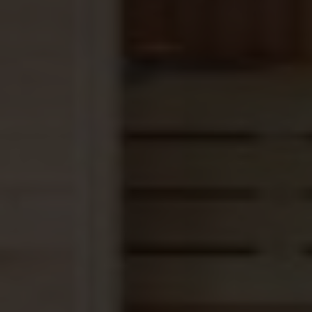
Zwembadwarmtepomp
en geniet van een
constante en aangename watertemperatuur tegen
minimale energiekosten.
Snelle levering & Gratis verzending
Eenvoudige installatie & Gebruiksvriendelijke
bediening
Bestel online op
saunasenzwembaden.nl