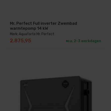
energie.
Daarnaast maakt de app
service op afstand
door
Mr. Perfect Full inverter Zwembad
installateurs mogelijk, zodat problemen snel
warmtepomp 14 kW
verholpen kunnen worden zonder een fysieke
Merk: Aquaforte Mr. Perfect
interventie.
2.875,95
ca. 2–3 werkdagen
Technische specificaties
Maximaal rendement (COP)
: 14 tot 18
Temperatuurregeling
: Nauwkeurig tot ±0,1°C
Vermogensregeling
: 25% – 100% automatisch
Geluidsniveau
: Vanaf 28 dB(A) in ECO-modus
Bedieningspaneel
: 5-inch touchscreen met
intuïtieve interface