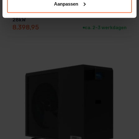
Aanpassen
Warmtepomp PPP Performance full Inverter
28kW
8.398,95
ca. 2–3 werkdagen