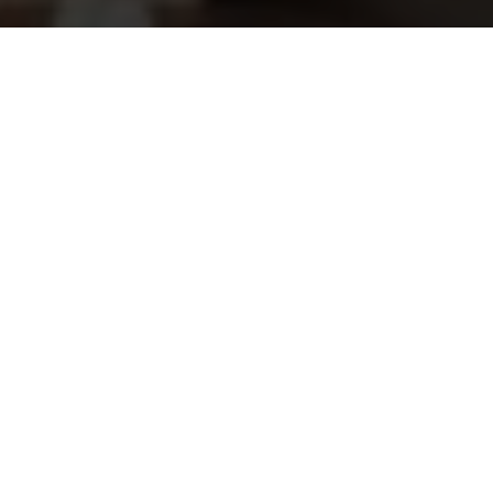
Externe display Aquaforte
251,95
warmtepompen