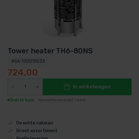
Tower heater TH6-80NS
#SA-130010033
724,00
In winkelwagen
Snel in huis
Verwachte levertijd 1 week
De echte vakman
Groot assortiment
Snelle levering