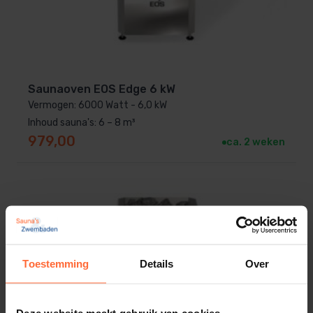
Saunaoven EOS Edge 6 kW
Vermogen: 6000 Watt - 6,0 kW
Inhoud sauna's: 6 – 8 m³
979,00
ca. 2 weken
Toestemming
Details
Over