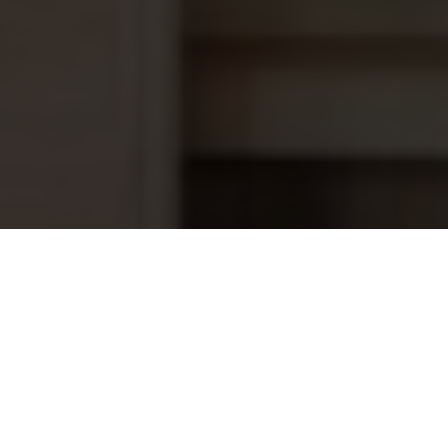
Tower heater TH6-80NS
724,00