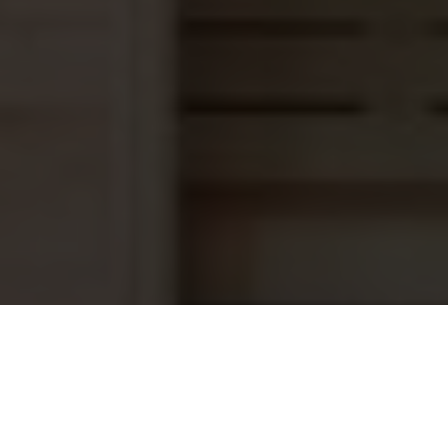
Saunaoven EOS Finnrock 9,0 kW
1.962,45