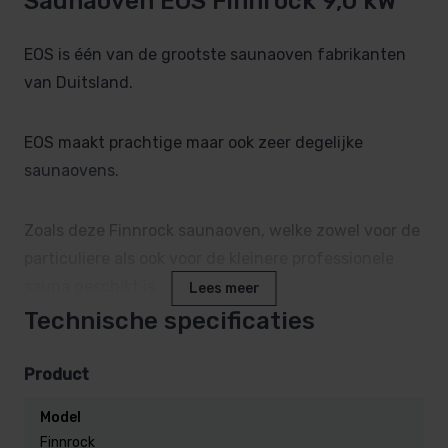
Saunaoven EOS Finnrock 9,0 kW
EOS is één van de grootste saunaoven fabrikanten
van Duitsland.
EOS maakt prachtige maar ook zeer degelijke
saunaovens.
Zoals deze Finnrock saunaoven, welke zowel voor de
particuliere als ook voor de kleinere professionele
sauna geschikt is.
Lees meer
Dit staaltje vakmanschap is duidelijk herkenbaar, een
Technische specificaties
zeer krasbestendige antraciet pareleffect
buitenzijde.
Product
de Finnrock oven heeft een mooi gevormd
Model
strekmetaal rooster, dit bevordert de goede warmte
Finnrock