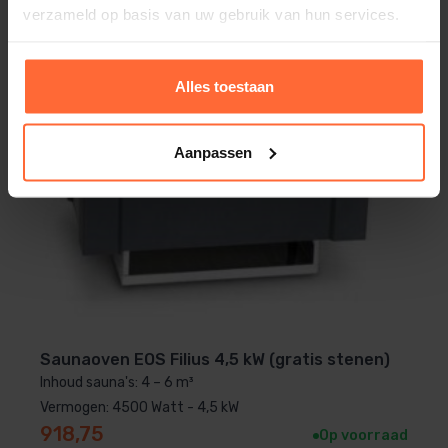
verzameld op basis van uw gebruik van hun services.
Alles toestaan
Aanpassen
Saunaoven EOS Filius 4,5 kW (gratis stenen)
Inhoud sauna's: 4 – 6 m³
Vermogen: 4500 Watt - 4,5 kW
918,75
Op voorraad