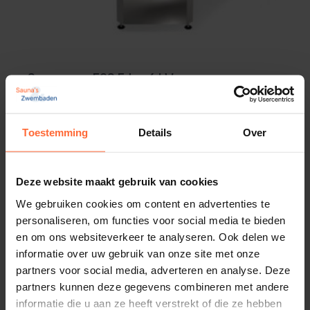
Saunaoven EOS Edge 6 kW
Vermogen: 6000 Watt - 6,0 kW
Inhoud sauna's: 6 – 8 m³
979,00
ca. 2 weken
Toestemming
Details
Over
Deze website maakt gebruik van cookies
We gebruiken cookies om content en advertenties te
personaliseren, om functies voor social media te bieden
en om ons websiteverkeer te analyseren. Ook delen we
informatie over uw gebruik van onze site met onze
partners voor social media, adverteren en analyse. Deze
partners kunnen deze gegevens combineren met andere
informatie die u aan ze heeft verstrekt of die ze hebben