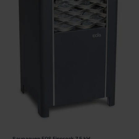
Saunaoven EOS Finnrock 7,5 kW