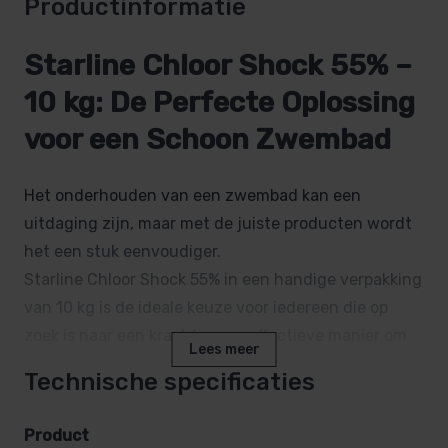
Productinformatie
Starline Chloor Shock 55% –
10 kg: De Perfecte Oplossing
voor een Schoon Zwembad
Het onderhouden van een zwembad kan een
uitdaging zijn, maar met de juiste producten wordt
het een stuk eenvoudiger.
Starline Chloor Shock 55% in een handige verpakking
van 10 kg is de ideale keuze voor iedereen die op
zoek is naar een krachtige en effectieve manier om
Lees meer
zwembadwater schoon en hygiënisch te houden. In
Technische specificaties
dit artikel lees je alles wat je moet weten over dit
product, inclusief hoe je het gebruikt en waarom het
Product
een uitstekende investering is voor je