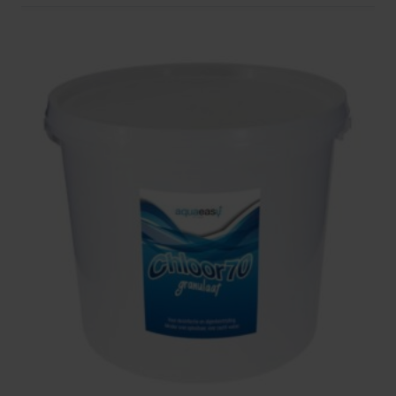
Waarom kiezen voor Starline
Chloor Shock 55%?
Er zijn veel chloorproducten op de markt, maar
Starline Chloor Shock 55% onderscheidt zich door
zijn betrouwbaarheid en effectiviteit. Hier zijn enkele
redenen waarom dit product een must-have is voor
zwembadbezitters:
Betrouwbaar merk:
Starline staat bekend om
zijn hoogwaardige producten voor
zwembadonderhoud.
Kostenefficiënt:
Dankzij de hoge concentratie