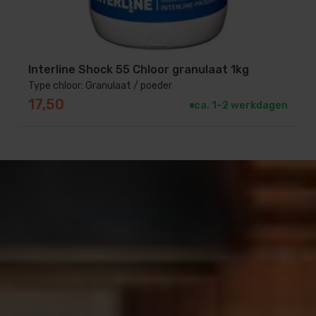
intensief gebruik aanbevolen.
2. Kan ik Starline Chloor Shock gebruiken in
combinatie met andere zwembadproducten?
Interline Shock 55 Chloor granulaat 1kg
Type chloor: Granulaat / poeder
Ja, het is veilig te combineren met andere
17,50
ca. 1–2 werkdagen
waterbehandelingsproducten, zoals pH-
correctoren en algenbestrijders. Zorg er wel voor
dat je de producten niet direct met elkaar
mengt.
3. Hoe bewaar ik dit product?
Bewaar de chloorgranulaten op een koele, droge
en goed geventileerde plek, buiten het bereik
van kinderen.