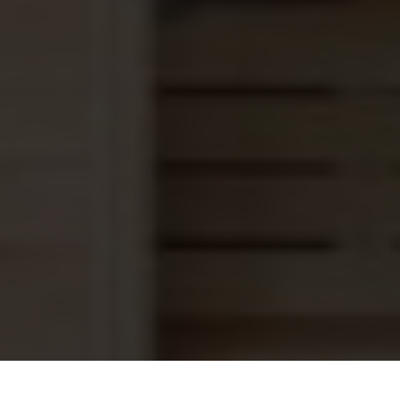
Starline Chloor shock 55%, 10 kg
155,00