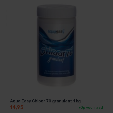
Bereid de oplossing:
Los de benodigde
hoeveelheid chloorgranulaat op in een emmer
met lauw water. Gebruik ongeveer 15 gram per
1.000 liter water voor een
standaardbehandeling. Voor een
schokbehandeling kun je tot 30 gram per 1.000
liter aanhouden.
Toepassen in het zwembad:
Giet de oplossing
langzaam langs de randen van het zwembad,
terwijl het filtersysteem draait voor een optimale
verdeling.
Laat het inwerken:
Vermijd zwemmen
gedurende minimaal 6 uur na toevoeging en
controleer daarna opnieuw de chloorwaarden.
Aqua Easy Chloor 70 granulaat 1 kg
Tip:
Gebruik altijd handschoenen en beschermende
14,95
Op voorraad
kleding bij het hanteren van chemicaliën.