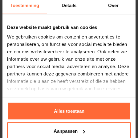
SW-09.1915
Toestemming
Details
Over
snelle en efficiënte werking.
EAN
8717496961624
Deze website maakt gebruik van cookies
Gewicht
Voordelen van Starline Chloor
We gebruiken cookies om content en advertenties te
10,1 kg
personaliseren, om functies voor social media te bieden
Shock 55%
en om ons websiteverkeer te analyseren. Ook delen we
Merk
informatie over uw gebruik van onze site met onze
Starline
Snelwerkend:
Dankzij de hoge concentratie
partners voor social media, adverteren en analyse. Deze
werkt het product binnen korte tijd om vuil en
partners kunnen deze gegevens combineren met andere
micro-organismen te elimineren.
informatie die u aan ze heeft verstrekt of die ze hebben
Veelzijdig gebruik:
Geschikt voor zowel
verzameld op basis van uw gebruik van hun services.
Gerelateerde producten
eenmalige schokbehandeling als regelmatig
onderhoud.
Alles toestaan
Makkelijk te doseren:
Het granulaat lost snel op
in water, waardoor je het eenvoudig kunt
Aanpassen
gebruiken zonder resten achter te laten.