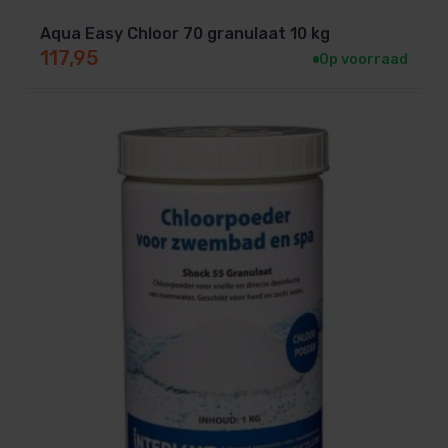
heb je minder product nodig, wat het een
Aqua Easy Chloor 70 granulaat 10 kg
voordelige keuze maakt.
117,95
Op voorraad
Veilig in gebruik:
Bij correct gebruik is dit
product veilig voor zowel je zwembad als de
gebruikers ervan.
Veelgestelde Vragen over Starline
Chloor Shock 55%
1. Hoe vaak moet ik een schokbehandeling
uitvoeren?
Dit hangt af van het gebruik van je zwembad.
Voor een particulier zwembad is een
schokbehandeling eens per twee weken of na