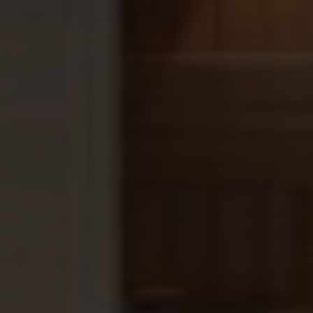
Bestel Starline Chloor Shock 55% –
10 kg vandaag nog!
Wil je een kristalhelder zwembad zonder gedoe? Kies
dan voor Starline Chloor Shock 55%. Dit
hoogwaardige product is nu eenvoudig online te
bestellen via
Sauna’s en Zwembaden
. Geniet van
snelle levering en uitstekende klantenservice. Bestel
vandaag nog en maak je zwembad klaar voor een
perfect zwemseizoen!