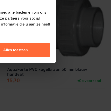
 media te bieden en om ons
ze partners voor social
nformatie die u aan ze heeft
Alles toestaan
AquaForte PVC kogelkraan 50 mm blauw
handvat
15,70
Op voorraad