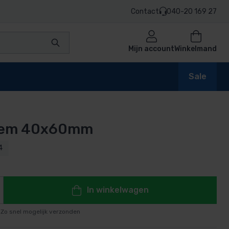
Contact
040-20 169 27
Mijn account
Winkelmand
Sale
lem 40x60mm
en
4
n
In winkelwagen
Zo snel mogelijk verzonden