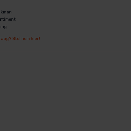
vakman
rtiment
ring
raag? Stel hem hier!
en