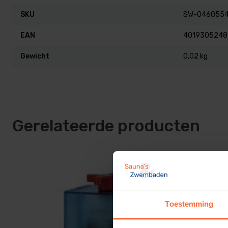
SKU
SW-046055
EAN
4019305248
Gewicht
0,02 kg
Gerelateerde producten
Toestemming