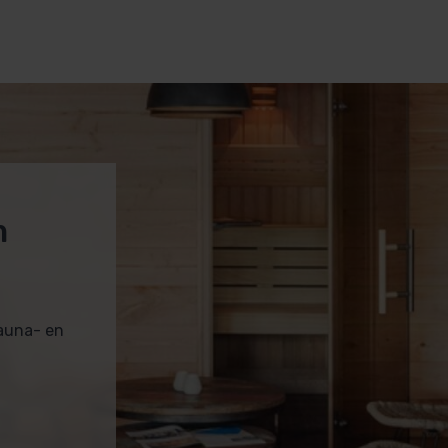
m
sauna- en