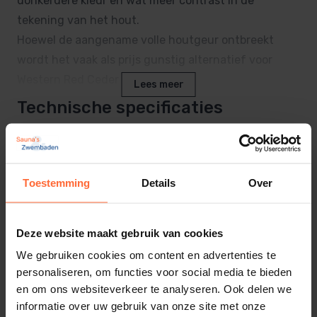
donkerdere kleur en wat meer contrast in de
tekening van het hout.
Hoewel de aangename volle houtgeur ontbreekt
wordt het vaak als prijs gunstig alternatief voor
Western Red Ceder gebruikt.
Lees meer
Technische specificaties
Thermisch Espen heeft een fijne structuur, zeer
weinig harsgehalte en is nagenoeg noestvrij.
Product
Op het langsvlak is een vage tekening te zien,
Lengte
veroorzaakt door de wat donkerder gekleurde groei
Toestemming
Details
Over
2400 mm
ringgrenzen.
Espen is matig sterk, zacht en voor zijn gewicht taai.
SKU
Deze website maakt gebruik van cookies
SA-151260022-240
We gebruiken cookies om content en advertenties te
Kenmerken:
EAN
personaliseren, om functies voor social media te bieden
8719558884889
en om ons websiteverkeer te analyseren. Ook delen we
Houtsoort: Espen (Populier)
informatie over uw gebruik van onze site met onze
Behandeling: thermisch verduurzaamd
Gewicht