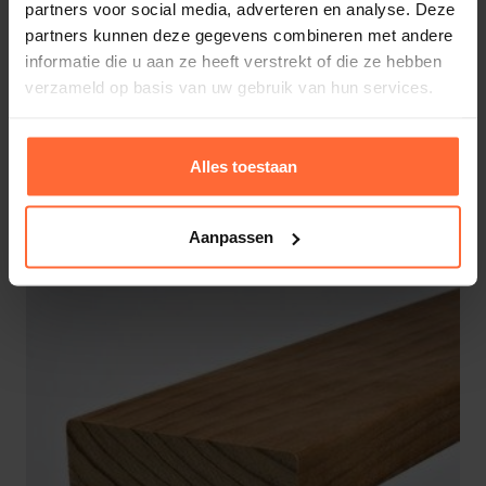
partners voor social media, adverteren en analyse. Deze
2 kg
Kwaliteit: A-sortering / terug gedroogd voor
partners kunnen deze gegevens combineren met andere
gebruik in de sauna.
informatie die u aan ze heeft verstrekt of die ze hebben
Afmeting: 15×120 mm (werkende breedte 110
verzameld op basis van uw gebruik van hun services.
mm ca 9 stuks per strekkende meter)
Alternatieven
Profilering: Softline profiel (met afgeronde
Alles toestaan
hoeken)
Aanpassen