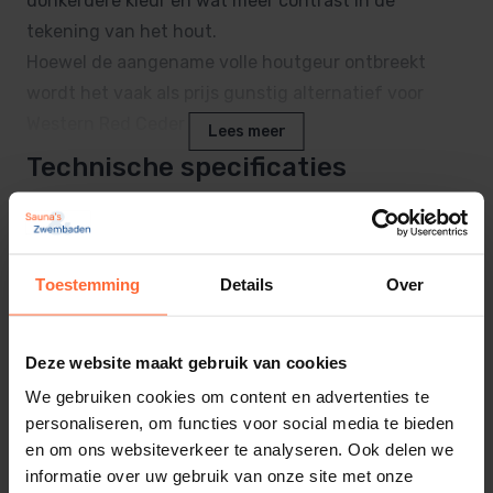
donkerdere kleur en wat meer contrast in de
tekening van het hout.
Hoewel de aangename volle houtgeur ontbreekt
wordt het vaak als prijs gunstig alternatief voor
Western Red Ceder gebruikt.
Lees meer
Technische specificaties
Thermisch Espen heeft een fijne structuur, zeer
weinig harsgehalte en is nagenoeg noestvrij.
Product
Op het langsvlak is een vage tekening te zien,
Lengte
veroorzaakt door de wat donkerder gekleurde groei
Toestemming
Details
Over
2100 mm
ringgrenzen.
Espen is matig sterk, zacht en voor zijn gewicht taai.
SKU
Deze website maakt gebruik van cookies
SA-151260022-210
We gebruiken cookies om content en advertenties te
Kenmerken:
EAN
personaliseren, om functies voor social media te bieden
8719558884889
en om ons websiteverkeer te analyseren. Ook delen we
Houtsoort: Espen (Populier)
informatie over uw gebruik van onze site met onze
Behandeling: thermisch verduurzaamd
Gewicht