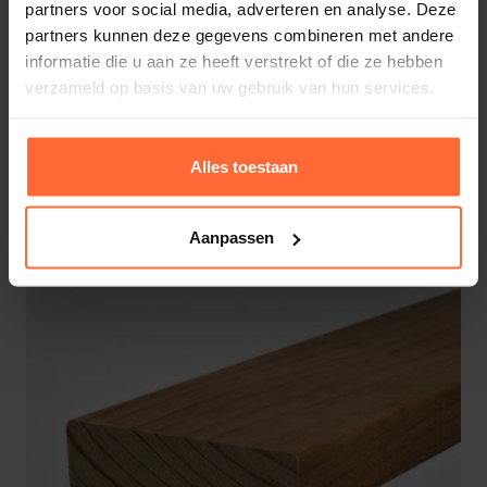
partners voor social media, adverteren en analyse. Deze
2 kg
Kwaliteit: A-sortering / terug gedroogd voor
partners kunnen deze gegevens combineren met andere
gebruik in de sauna.
informatie die u aan ze heeft verstrekt of die ze hebben
Afmeting: 15×120 mm (werkende breedte 110
verzameld op basis van uw gebruik van hun services.
mm ca 9 stuks per strekkende meter)
Alternatieven
Profilering:
Softline
profiel (met afgeronde
Alles toestaan
hoeken)
Aanpassen