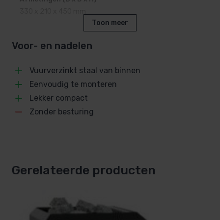
330 x 210 x 450 mm
Toon meer
Inhoud steenkorf
Voor- en nadelen
ca. 10 kg saunastenen
Gewicht (zonder stenen)
Vuurverzinkt staal van binnen
ca. 7 kg
Eenvoudig te monteren
Merk
Lekker compact
Sawo
Zonder besturing
SKU
SA-130010155
EAN
Gerelateerde producten
1029504174436
Gewicht
7 kg