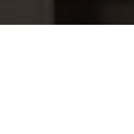
Saunaoven Sawotec Mini MN-36NS-Z
283,50