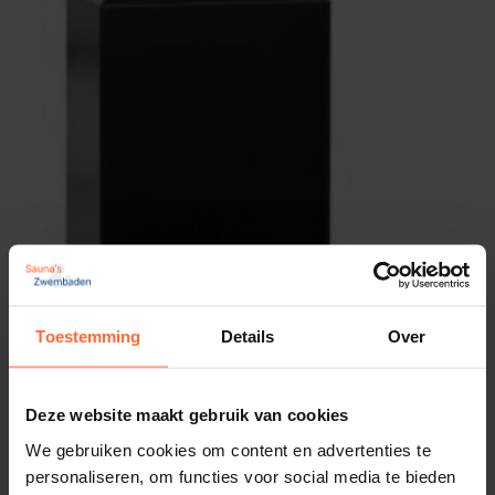
Afmetingen
45 × 34 × 21 cm
Merk
Sawo
Toestemming
Details
Over
Deze website maakt gebruik van cookies
Saunaoven EOS Picco W Antraciet, 3 kW –
We gebruiken cookies om content en advertenties te
Model 2
669,00
personaliseren, om functies voor social media te bieden
ca. 1 week