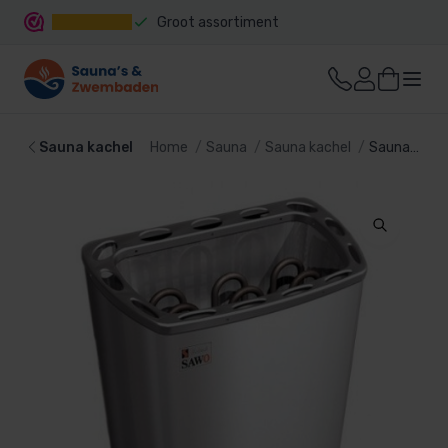
Groot assortiment
Snelle levering
Sauna kachel
Home
Sauna
Sauna kachel
Saunaoven Sawotec Mini MN-36NS-Z