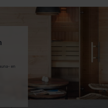
m
sauna- en