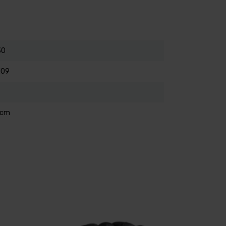
30
109
 cm