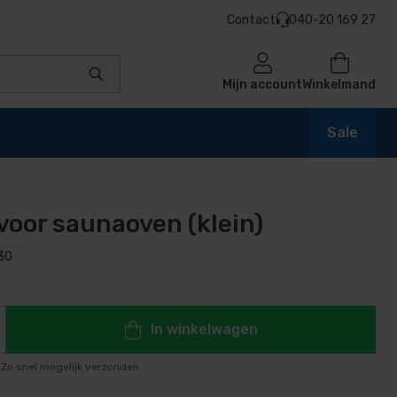
Contact
040-20 169 27
Mijn account
Winkelmand
Sale
voor saunaoven (klein)
en
30
n
In winkelwagen
Zo snel mogelijk verzonden