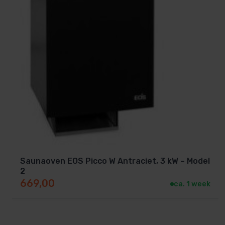
Saunaoven EOS Picco W Antraciet, 3 kW – Model
2
669,00
ca. 1 week