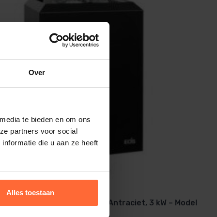
Over
 media te bieden en om ons
ze partners voor social
nformatie die u aan ze heeft
Alles toestaan
Saunaoven EOS Picco W Antraciet, 3 kW – Model
1