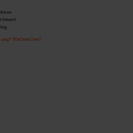
vakman
rtiment
ring
raag? Stel hem hier!
en