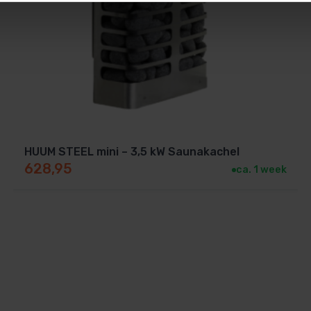
HUUM STEEL mini – 3,5 kW Saunakachel
628,95
ca. 1 week