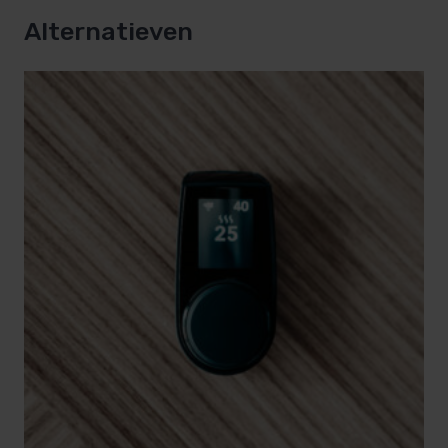
Gemaakt van hoogwaardig roestvrij staal en
Alternatieven
geplaatst in het midden van de kachel.
Grote capaciteit:
Dankzij de grote steenkorf is de HUUM HIVE
perfect voor grotere sauna’s en intensief
gebruik ook voor het opgieten met sauna
geuren.
Professionele kwaliteit:
Ook geschikt voor commerciële sauna’s.
Externe besturing voor maximale
flexibiliteit
De HUUM HIVE 18,0 kW wordt geleverd
zonder
besturing
, zodat je zelf een bedieningssysteem