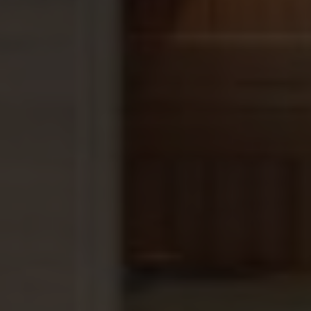
vandaag nog!
Kies voor kwaliteit, design en prestaties met de
HUUM HIVE saunakachel. Ideaal voor grote sauna’s
en een must-have voor elke opgietliefhebber.
Veiligheidsafstanden
Minimale afstand rondom: 120 mm
Minimale afstand tot vloer: –
Minimale afstand tot plafond: 1200 mm