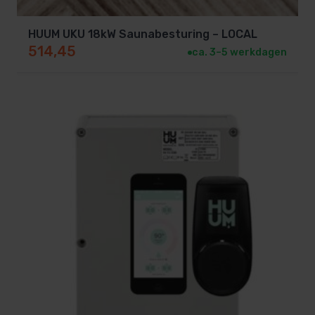
kunt kiezen dat bij jouw sauna past.
Combineer deze kachel met elk merk
HUUM UKU 18kW Saunabesturing – LOCAL
saunabesturing, zolang het maximale aan te sturen
514,45
ca. 3–5 werkdagen
vermogen wordt gerespecteerd. Dit biedt maximale
vrijheid en gemak.
Plus- en minpunten van de HUUM
HIVE 18,0 kW
Voordelen:
Ook geschikt voor professioneel en openbaar
gebruik.
Grote steenkorf saunastenen voor langdurige
warmte.