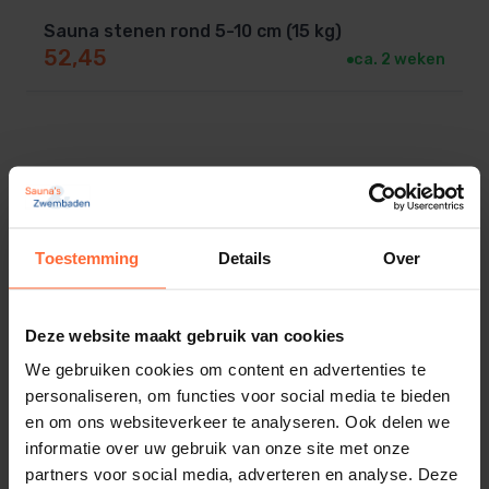
Sauna stenen rond 5-10 cm (15 kg)
52,45
ca. 2 weken
Productinformatie
HUUM HIVE 18,0 kW
Toestemming
Details
Over
Saunakachel: Perfect voor
Grote Sauna’s
Deze website maakt gebruik van cookies
We gebruiken cookies om content en advertenties te
Ben je op zoek naar een krachtige saunakachel
personaliseren, om functies voor social media te bieden
voor jouw grote sauna?
en om ons websiteverkeer te analyseren. Ook delen we
De HUUM HIVE is dé keuze voor wie houdt van
informatie over uw gebruik van onze site met onze
partners voor social media, adverteren en analyse. Deze
langdurige warmte en een uniek design.