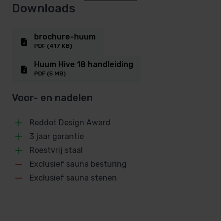
Uitvoering
Downloads
in elke sauna.
Staand model
Merk
brochure-huum
Huum
PDF (417 KB)
Unieke voordelen van de HUUM
Huum Hive 18 handleiding
SKU
HIVE
PDF (5 MB)
SA-H1003031
Voor- en nadelen
EAN
Airtunnel
4744103011186
Alle elektrische HIVE-modellen worden
Reddot Design Award
standaard geleverd met een Airtunnel.
Gewicht
3 jaar garantie
Deze technologie:
22 kg
Roestvrij staal
Exclusief sauna besturing
Afmetingen
Verkort de opwarmtijd met ca 25%.
39 × 59 × 33,5 cm
Exclusief sauna stenen
Verlengt de levensduur van de sauna
Merk
verwarmingselementen.
Huum
Vereist minder saunastenen.