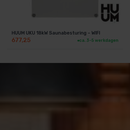
Airtunnel voor kortere opwarmtijd en langere
levensduur.
Tijdloos en uniek Scandinavisch design.
Krachtige en duurzame saunakachel.
HUUM UKU 18kW Saunabesturing – WIFI
3 jaar garantie
.
677,25
ca. 3–5 werkdagen
Nadelen:
Wordt geleverd zonder besturing (apart aan te
schaffen).
Zware kachel door de hoeveelheid stenen.
(stenen apart aan te schaffen). Bestel hier je
stenen
(17 dozen benodigd)
Vereist grotere veiligheidsafstanden.
Bestel jouw HUUM HIVE 18,0 kW