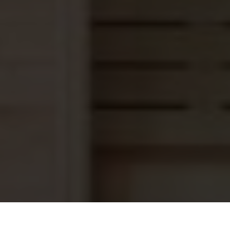
Saunaoven HUUM HIVE 18,0 kW
1.458,45
(excl. stenen)